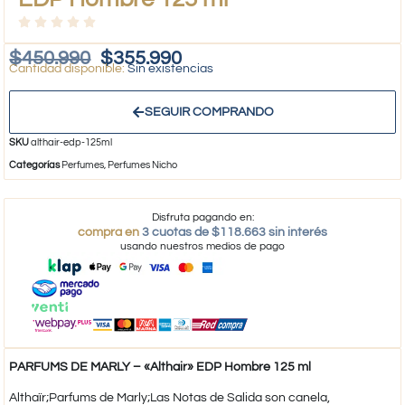
$
450.990
$
355.990
Sin existencias
SEGUIR COMPRANDO
SKU
althair-edp-125ml
Categorías
Perfumes
,
Perfumes Nicho
Disfruta pagando en:
compra en
3 cuotas de $118.663 sin interés
usando nuestros medios de pago
PARFUMS DE MARLY – «Althair» EDP Hombre 125 ml
Althaïr;Parfums de Marly;Las Notas de Salida son canela,