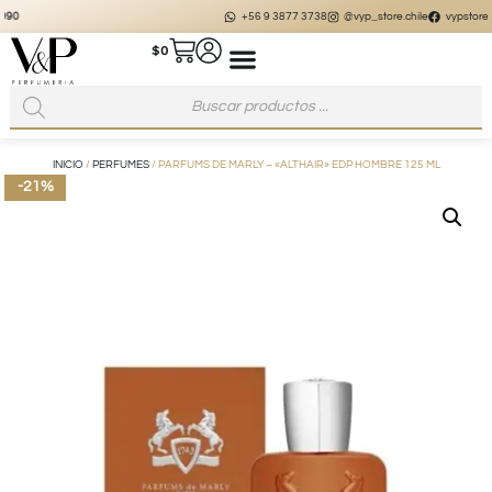
+56 9 3877 3738
@vyp_store.chile
vypstore.cl
$
0
INICIO
/
PERFUMES
/ PARFUMS DE MARLY – «ALTHAIR» EDP HOMBRE 125 ML
-21%