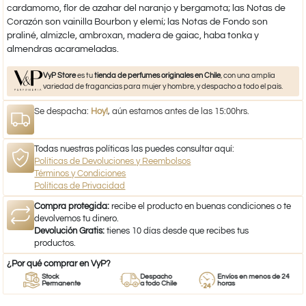
cardamomo, flor de azahar del naranjo y bergamota; las Notas de
Corazón son vainilla Bourbon y elemí; las Notas de Fondo son
praliné, almizcle, ambroxan, madera de gaiac, haba tonka y
almendras acarameladas.
VyP Store
es tu
tienda de perfumes originales en Chile
, con una amplia
variedad de fragancias para mujer y hombre, y despacho a todo el país.
Se despacha:
Hoy!
, aún estamos antes de las 15:00hrs.
Todas nuestras políticas las puedes consultar aquí:
Políticas de Devoluciones y Reembolsos
Términos y Condiciones
Políticas de Privacidad
Compra protegida:
recibe el producto en buenas condiciones o te
devolvemos tu dinero.
Devolución Gratis:
tienes 10 días desde que recibes tus
productos.
¿Por qué comprar en VyP?
Stock
Despacho
Envíos en menos de 24
Permanente
a todo Chile
horas