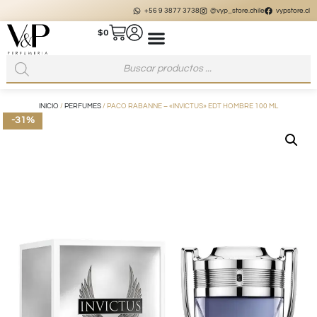
+56 9 3877 3738
@vyp_store.chile
vypstore.cl
$
0
INICIO
/
PERFUMES
/ PACO RABANNE – «INVICTUS» EDT HOMBRE 100 ML
-31%