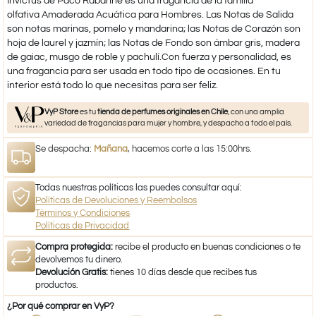
Invictus de Paco Rabanne es una fragancia de la familia
olfativa Amaderada Acuática para Hombres. Las Notas de Salida
son notas marinas, pomelo y mandarina; las Notas de Corazón son
hoja de laurel y jazmín; las Notas de Fondo son ámbar gris, madera
de gaiac, musgo de roble y pachulí.Con fuerza y personalidad, es
una fragancia para ser usada en todo tipo de ocasiones. En tu
interior está todo lo que necesitas para ser feliz.
VyP Store
es tu
tienda de perfumes originales en Chile
, con una amplia
variedad de fragancias para mujer y hombre, y despacho a todo el país.
Se despacha:
Mañana
, hacemos corte a las 15:00hrs.
Todas nuestras políticas las puedes consultar aquí:
Políticas de Devoluciones y Reembolsos
Términos y Condiciones
Políticas de Privacidad
Compra protegida:
recibe el producto en buenas condiciones o te
devolvemos tu dinero.
Devolución Gratis:
tienes 10 días desde que recibes tus
productos.
¿Por qué comprar en VyP?