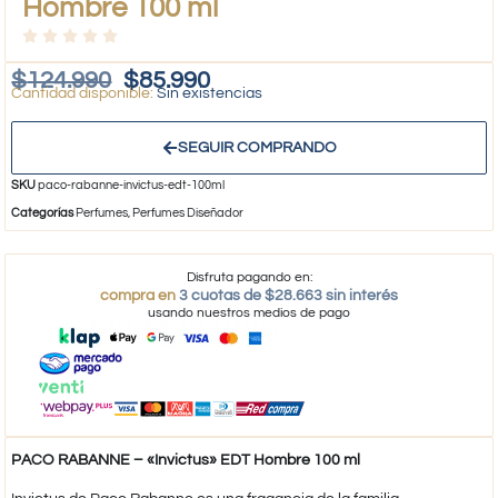
Hombre 100 ml
$
124.990
$
85.990
Sin existencias
SEGUIR COMPRANDO
SKU
paco-rabanne-invictus-edt-100ml
Categorías
Perfumes
,
Perfumes Diseñador
Disfruta pagando en:
compra en
3 cuotas de $28.663 sin interés
usando nuestros medios de pago
PACO RABANNE – «Invictus» EDT Hombre 100 ml