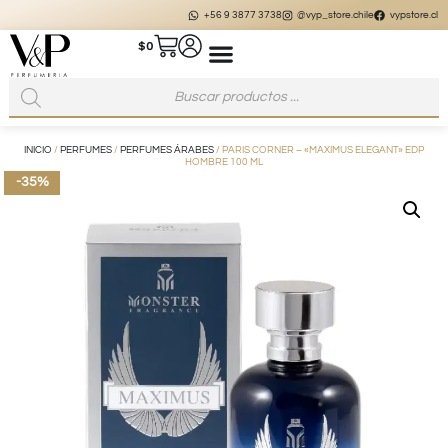
+56 9 3877 3738
@vyp_store.chile
vypstore.cl
$
0
INICIO
/
PERFUMES
/
PERFUMES ÁRABES
/ PARIS CORNER – «MAXIMUS ELEGANT» EDP
HOMBRE 100 ML
-35%