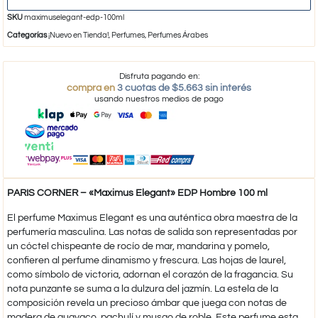
SKU
maximuselegant-edp-100ml
Categorías
¡Nuevo en Tienda!
,
Perfumes
,
Perfumes Árabes
Disfruta pagando en:
compra en
3 cuotas de $5.663 sin interés
usando nuestros medios de pago
PARIS CORNER – «Maximus Elegant» EDP Hombre 100 ml
El perfume Maximus Elegant es una auténtica obra maestra de la
perfumería masculina. Las notas de salida son representadas por
un cóctel chispeante de rocío de mar, mandarina y pomelo,
confieren al perfume dinamismo y frescura. Las hojas de laurel,
como símbolo de victoria, adornan el corazón de la fragancia. Su
nota punzante se suma a la dulzura del jazmín. La estela de la
composición revela un precioso ámbar que juega con notas de
madera de guayaco, pachulí y musgo de roble. Este perfume esta