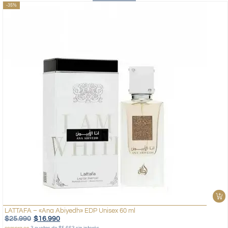
-35%
LATTAFA – «Ana Abiyedh» EDP Unisex 60 ml
$
25.990
$
16.990
compra en
3 cuotas de $5.663 sin interés