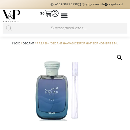
+56 9 3877 3738
@vyp_store.chile
vypstore.cl
$
0
INICIO
/
DECANT
/ RASASI – “DECANT HAWAS ICE FOR HIM” EDP HOMBRE 5 ML