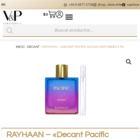
+56 9 3877 3738
@vyp_store.chile
vypstore.cl
$
0
INICIO
/
DECANT
/ RAYHAAN – «DECANT PACIFIC ALOHA» EDP UNISEX 5 ML
RAYHAAN – «Decant Pacific