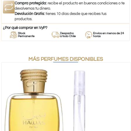
Compra protegida:
recibe el producto en buenas condiciones o te
devolvemos tu dinero.
Devolución Gratis:
tienes 10 días desde que recibes tus
productos.
¿Por qué comprar en VyP?
Stock
Despacho
Envíos en menos de 24
Permanente
a todo Chile
horas
MÁS PERFUMES DISPONIBLES