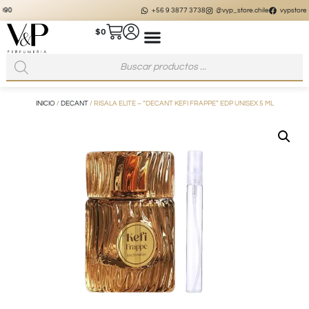
+56 9 3877 3738
@vyp_store.chile
vypstore.cl
$
0
INICIO
/
DECANT
/ RISALA ELITE – “DECANT KEFI FRAPPE” EDP UNISEX 5 ML