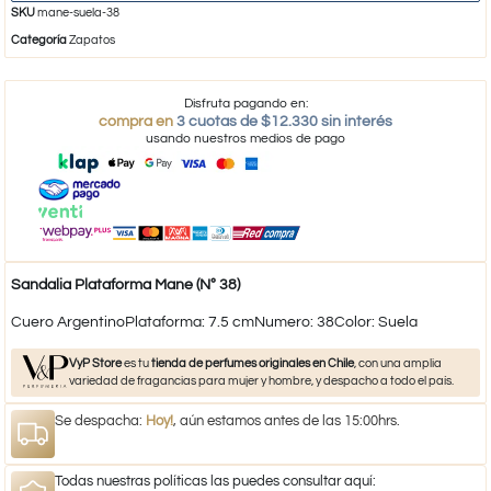
SKU
mane-suela-38
Categoría
Zapatos
Disfruta pagando en:
compra en
3 cuotas de $12.330 sin interés
usando nuestros medios de pago
Sandalia Plataforma Mane (Nº 38)
Cuero ArgentinoPlataforma: 7.5 cmNumero: 38Color: Suela
VyP Store
es tu
tienda de perfumes originales en Chile
, con una amplia
variedad de fragancias para mujer y hombre, y despacho a todo el país.
Se despacha:
Hoy!
, aún estamos antes de las 15:00hrs.
Todas nuestras políticas las puedes consultar aquí: