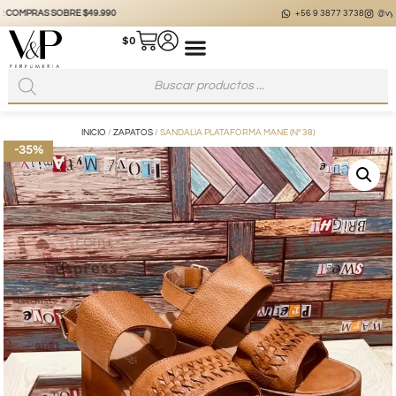
+56 9 3877 3738
@vyp_store.chile
vypstore.cl
$
0
INICIO
/
ZAPATOS
/ SANDALIA PLATAFORMA MANE (Nº 38)
-35%