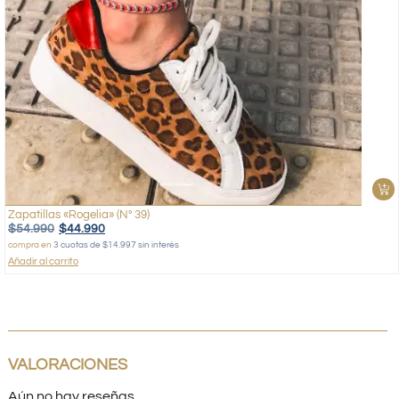
Zapatillas «Rogelia» (Nº 39)
$
54.990
$
44.990
compra en
3 cuotas de $14.997 sin interés
Añadir al carrito
VALORACIONES
Aún no hay reseñas