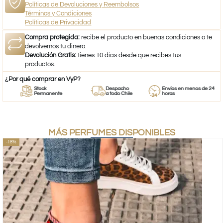
Políticas de Devoluciones y Reembolsos
Términos y Condiciones
Políticas de Privacidad
Compra protegida:
recibe el producto en buenas condiciones o te
devolvemos tu dinero.
Devolución Gratis:
tienes 10 días desde que recibes tus
productos.
¿Por qué comprar en VyP?
Stock
Despacho
Envíos en menos de 24
Permanente
a todo Chile
horas
MÁS PERFUMES DISPONIBLES
-18%