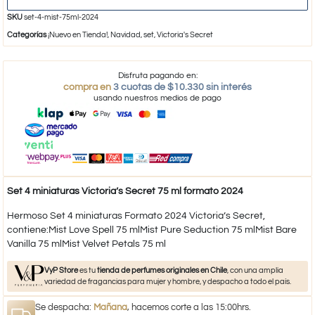
SKU
set-4-mist-75ml-2024
Categorías
¡Nuevo en Tienda!
,
Navidad
,
set
,
Victoria's Secret
Disfruta pagando en:
compra en
3 cuotas de $10.330 sin interés
usando nuestros medios de pago
Set 4 miniaturas Victoria’s Secret 75 ml formato 2024
Hermoso Set 4 miniaturas Formato 2024 Victoria’s Secret,
contiene:Mist Love Spell 75 mlMist Pure Seduction 75 mlMist Bare
Vanilla 75 mlMist Velvet Petals 75 ml
VyP Store
es tu
tienda de perfumes originales en Chile
, con una amplia
variedad de fragancias para mujer y hombre, y despacho a todo el país.
Se despacha:
Mañana
, hacemos corte a las 15:00hrs.