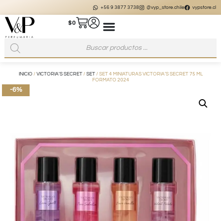
+56 9 3877 3738
@vyp_store.chile
vypstore.cl
$
0
INICIO
/
VICTORIA'S SECRET
/
SET
/ SET 4 MINIATURAS VICTORIA’S SECRET 75 ML
FORMATO 2024
-6%