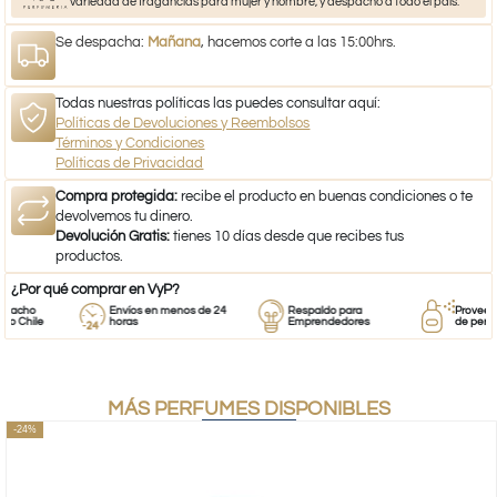
variedad de fragancias para mujer y hombre, y despacho a todo el país.
Se despacha:
Mañana
, hacemos corte a las 15:00hrs.
Todas nuestras políticas las puedes consultar aquí:
Políticas de Devoluciones y Reembolsos
Términos y Condiciones
Políticas de Privacidad
Compra protegida:
recibe el producto en buenas condiciones o te
devolvemos tu dinero.
Devolución Gratis:
tienes 10 días desde que recibes tus
productos.
¿Por qué comprar en VyP?
cho
Envíos en menos de 24
Respaldo para
Proveedor
Chile
horas
Emprendedores
de perfume
MÁS PERFUMES DISPONIBLES
-24%