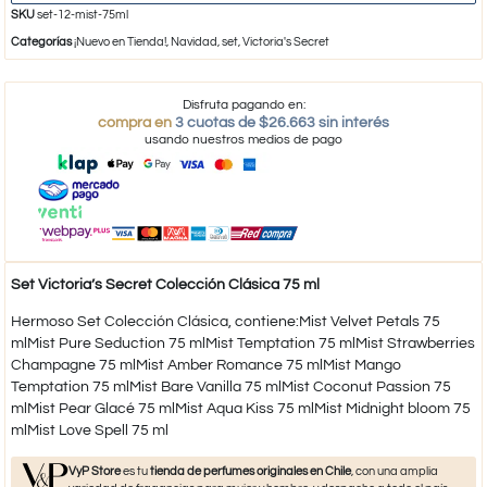
SKU
set-12-mist-75ml
Categorías
¡Nuevo en Tienda!
,
Navidad
,
set
,
Victoria's Secret
Disfruta pagando en:
compra en
3 cuotas de $26.663 sin interés
usando nuestros medios de pago
Set Victoria’s Secret Colección Clásica 75 ml
Hermoso Set Colección Clásica, contiene:​Mist Velvet Petals 75
mlMist Pure Seduction 75 mlMist Temptation 75 mlMist Strawberries
Champagne 75 mlMist Amber Romance 75 mlMist Mango
Temptation 75 mlMist Bare Vanilla 75 mlMist Coconut Passion 75
mlMist Pear Glacé 75 mlMist Aqua Kiss 75 mlMist Midnight bloom 75
mlMist Love Spell 75 ml
VyP Store
es tu
tienda de perfumes originales en Chile
, con una amplia