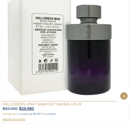
HALLOWEEN «Man Tester» EDT Hombre 125 ml
$
63.990
$
26.990
compra en
3 cuotas de $8.997 sin interés
Añadir al carrito