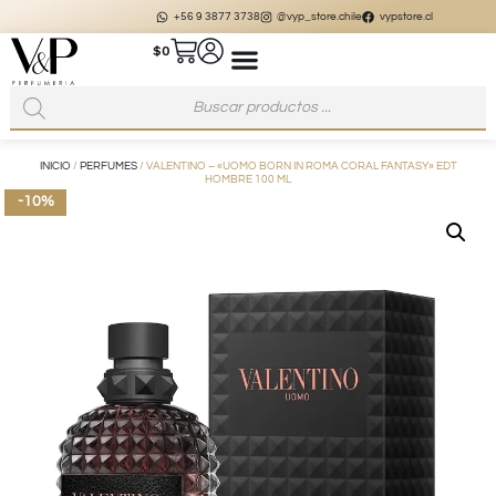
+56 9 3877 3738
@vyp_store.chile
vypstore.cl
$
0
INICIO
/
PERFUMES
/ VALENTINO – «UOMO BORN IN ROMA CORAL FANTASY» EDT
HOMBRE 100 ML
-10%