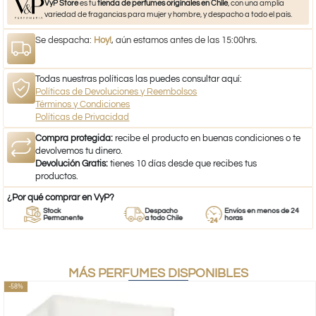
VyP Store
es tu
tienda de perfumes originales en Chile
, con una amplia
variedad de fragancias para mujer y hombre, y despacho a todo el país.
Se despacha:
Hoy!
, aún estamos antes de las 15:00hrs.
Todas nuestras políticas las puedes consultar aquí:
Políticas de Devoluciones y Reembolsos
Términos y Condiciones
Políticas de Privacidad
Compra protegida:
recibe el producto en buenas condiciones o te
devolvemos tu dinero.
Devolución Gratis:
tienes 10 días desde que recibes tus
productos.
¿Por qué comprar en VyP?
Stock
Despacho
Envíos en menos de 24
Permanente
a todo Chile
horas
MÁS PERFUMES DISPONIBLES
-58%