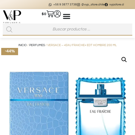
+56 9 3877 3738
@vyp_store.chile
vypstore.cl
$
0
INICIO
/
PERFUMES
/ VERSACE – «EAU FRAICHE» EDT HOMBRE 200 ML
-44%