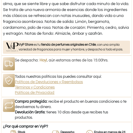
alma, que se siente libre y que sabe disfrutar cada minuto de la vida.
Se trata de una nueva armonía de esencias donde los ingredientes
más clásicos se refrescan con notas inusuales, dando vida a una
fragancia asombrosa. Notas de salida: Limón, bergamota,
cardamomo, palo de rosa. Notas de corazón: Pimienta, cedro, salvia
y estragón. Notas de fondo: Almizcle, ámbar y azafrán.
VyP Store
es tu
tienda de perfumes originales en Chile
, con una amplia
variedad de fragancias para mujer y hombre, y despacho a todo el país.
Se despacha:
Hoy!
, aún estamos antes de las 15:00hrs.
Todas nuestras políticas las puedes consultar aquí:
Políticas de Devoluciones y Reembolsos
Términos y Condiciones
Políticas de Privacidad
Compra protegida:
recibe el producto en buenas condiciones o te
devolvemos tu dinero.
Devolución Gratis:
tienes 10 días desde que recibes tus
productos.
¿Por qué comprar en VyP?
Stock
Despacho
Envíos en menos de 24