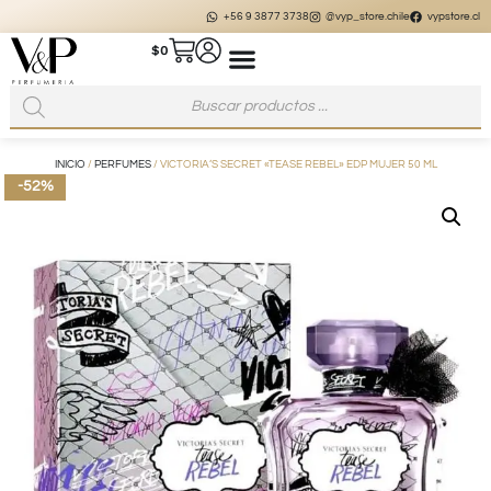
+56 9 3877 3738
@vyp_store.chile
vypstore.cl
$
0
INICIO
/
PERFUMES
/ VICTORIA’S SECRET «TEASE REBEL» EDP MUJER 50 ML
-52%