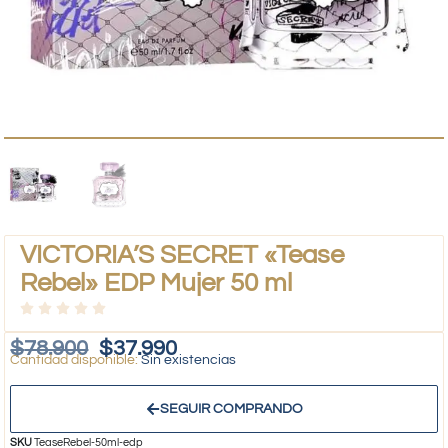
VICTORIA’S SECRET «Tease
Rebel» EDP Mujer 50 ml
$
78.900
$
37.990
Sin existencias
SEGUIR COMPRANDO
SKU
TeaseRebel-50ml-edp