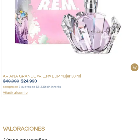
ARIANA GRANDE «R.E.M» EDP Mujer 30 ml
$
40.990
$
24.990
compra en
3 cuotas de $8.330 sin interés
Añadir al carrito
VALORACIONES
Aún no hay reseñas