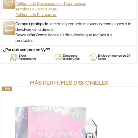
Políticas de Devoluciones y Reembolsos
Términos y Condiciones
Políticas de Privacidad
Compra protegida:
recibe el producto en buenas condiciones o te
devolvemos tu dinero.
Devolución Gratis:
tienes 10 días desde que recibes tus
productos.
¿Por qué comprar en VyP?
Stock
Despacho
Envíos en menos de 24
Permanente
a todo Chile
horas
MÁS PERFUMES DISPONIBLES
-39%