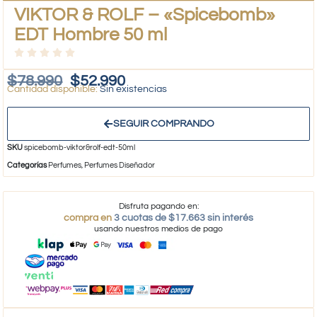
VIKTOR & ROLF – «Spicebomb»
EDT Hombre 50 ml
$
78.990
$
52.990
Sin existencias
SEGUIR COMPRANDO
SKU
spicebomb-viktor&rolf-edt-50ml
Categorías
Perfumes
,
Perfumes Diseñador
Disfruta pagando en:
compra en
3 cuotas de $17.663 sin interés
usando nuestros medios de pago