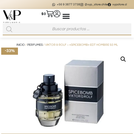
+56 9 3877 3738
@vyp_store.chile
vypstore.cl
$
0
INICIO
/
PERFUMES
/ VIKTOR & ROLF – «SPICEBOMB» EDT HOMBRE 50 ML
-33%