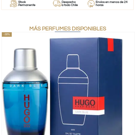
Stock
Despacho
Envíos en menos de 24
Permanente
a todo Chile
horas
MÁS PERFUMES DISPONIBLES
-38%