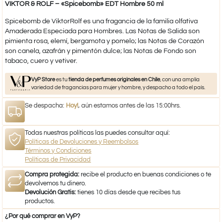
VIKTOR & ROLF – «Spicebomb» EDT Hombre 50 ml
Spicebomb de ViktorRolf es una fragancia de la familia olfativa
Amaderada Especiada para Hombres. Las Notas de Salida son
pimienta rosa, elemí, bergamota y pomelo; las Notas de Corazón
son canela, azafrán y pimentón dulce; las Notas de Fondo son
tabaco, cuero y vetiver.
VyP Store
es tu
tienda de perfumes originales en Chile
, con una amplia
variedad de fragancias para mujer y hombre, y despacho a todo el país.
Se despacha:
Hoy!
, aún estamos antes de las 15:00hrs.
Todas nuestras políticas las puedes consultar aquí:
Políticas de Devoluciones y Reembolsos
Términos y Condiciones
Políticas de Privacidad
Compra protegida:
recibe el producto en buenas condiciones o te
devolvemos tu dinero.
Devolución Gratis:
tienes 10 días desde que recibes tus
productos.
¿Por qué comprar en VyP?