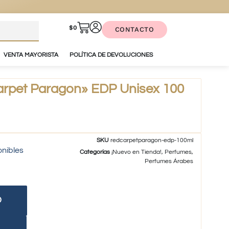
$
0
CONTACTO
VENTA MAYORISTA
POLÍTICA DE DEVOLUCIONES
rpet Paragon» EDP Unisex 100
SKU
redcarpetparagon-edp-100ml
onibles
Categorías
¡Nuevo en Tienda!
,
Perfumes
,
Perfumes Árabes
O