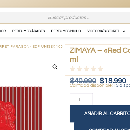
DOR
PERFUMES ÁRABES
PERFUMES NICHO
VICTORIA’S SECRET
ARPET PARAGON» EDP UNISEX 100
ZIMAYA – «Red Ca
ml
$
40.990
$
18.990
13 disp
AÑADIR AL CARRIT