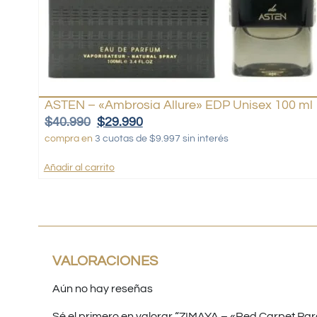
ASTEN – «Ambrosia Allure» EDP Unisex 100 ml
$
40.990
$
29.990
compra en
3 cuotas de $9.997 sin interés
Añadir al carrito
VALORACIONES
Aún no hay reseñas
Sé el primero en valorar “ZIMAYA – «Red Carpet Pa