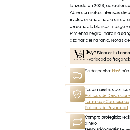
lanzada en 2023, caracteriz
Abre con notas intensas de 
evolucionando hacia un coraz
de sándalo blanco, musgo y á
Pimienta negra, naranja sang
azahar del naranjo. Notas d
VyP Store
es tu
tienda
variedad de fragancia
Se despacha:
Hoy!
, aún
Todas nuestras políticas
Políticas de Devolucio
Términos y Condiciones
Políticas de Privacidad
Compra protegida:
reci
dinero.
Devolución Gratis:
tiene