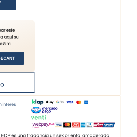
A
bar este
a aquí su
e 5 ml
DECANT
DO
n interés
o
EDP es una fragancia unisex oriental amaderada