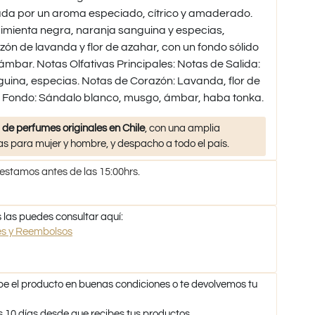
ada por un aroma especiado, cítrico y amaderado.
pimienta negra, naranja sanguina y especias,
ón de lavanda y flor de azahar, con un fondo sólido
mbar. Notas Olfativas Principales: Notas de Salida:
uina, especias. Notas de Corazón: Lavanda, flor de
e Fondo: Sándalo blanco, musgo, ámbar, haba tonka.
 de perfumes originales en Chile
, con una amplia
s para mujer y hombre, y despacho a todo el país.
 estamos antes de las 15:00hrs.
 las puedes consultar aquí:
nes y Reembolsos
be el producto en buenas condiciones o te devolvemos tu
s 10 días desde que recibes tus productos.