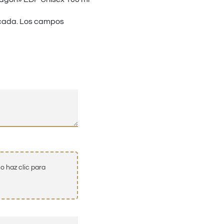
cada.
Los campos
o haz clic para