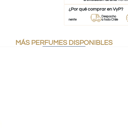
¿Por qué comprar en VyP?
Perfumes
Stock
Despacho
Env
100% Originales
Permanente
a todo Chile
24 
MÁS PERFUMES DISPONIBLES