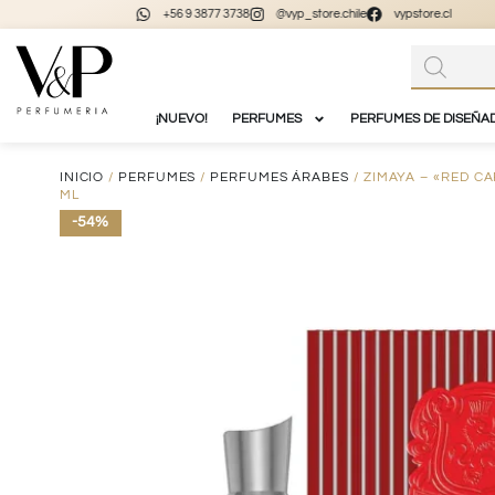
+56 9 3877 3738
@vyp_store.chile
vypstore.cl
¡NUEVO!
PERFUMES
PERFUMES DE DISEÑA
INICIO
/
PERFUMES
/
PERFUMES ÁRABES
/ ZIMAYA – «RED C
ML
-54%