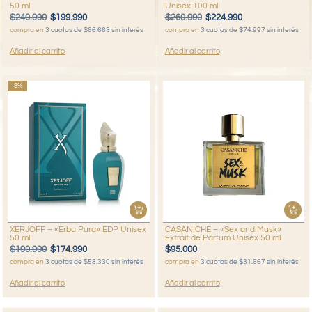
50 ml
Unisex 100 ml
$
240.990
$
199.990
$
260.990
$
224.990
compra en
3 cuotas de $66.663 sin interés
compra en
3 cuotas de $74.997 sin interés
Añadir al carrito
Añadir al carrito
-8%
XERJOFF – «Erba Pura» EDP Unisex
CASANICHE – «Sex and Musk»
50 ml
Extrait de Parfum Unisex 50 ml
$
190.990
$
174.990
$
95.000
compra en
3 cuotas de $58.330 sin interés
compra en
3 cuotas de $31.667 sin interés
Añadir al carrito
Añadir al carrito