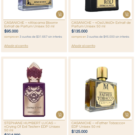
CASANICHE – «Atacama Bloom»
CASANICHE – «OsᴄUʀᴏD» Extrait de
Extrait de Parfum Unisex 50 ml
Parfum Unisex 50 ml
$
95.000
$
135.000
compra en
3 cuotas de $31.667 sin interés
compra en
3 cuotas de $45.000 sin interés
Añadir al carrito
Añadir al carrito
STEPHANE HUMBERT LUCAS –
CASANICHE – «Father Tobacco»
«Crying Of Evil Tester» EDP Unisex
EDP Unisex 50 ml
50 ml
$
125.000