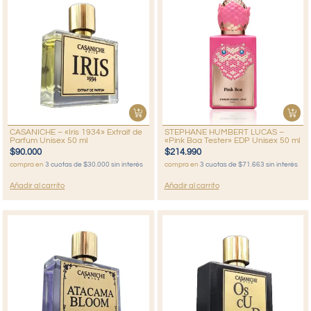
CASANICHE – «Iris 1934» Extrait de
STEPHANE HUMBERT LUCAS –
Parfum Unisex 50 ml
«Pink Boa Tester» EDP Unisex 50 ml
$
90.000
$
214.990
compra en
3 cuotas de $30.000 sin interés
compra en
3 cuotas de $71.663 sin interés
Añadir al carrito
Añadir al carrito