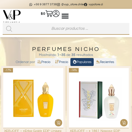
+56 9 3877 3738
@vyp_store.chile
vypstore.cl
$
0
PERFUMES NICHO
Mostrando
1–35
de
35
resultados
Ordenar por
Precio
Precio
Populares
Recientes
-17%
-14%
XERJOFF – «Erba Gold» EDP Unisex
XERJOFF – » 1861 Naxos» EDP