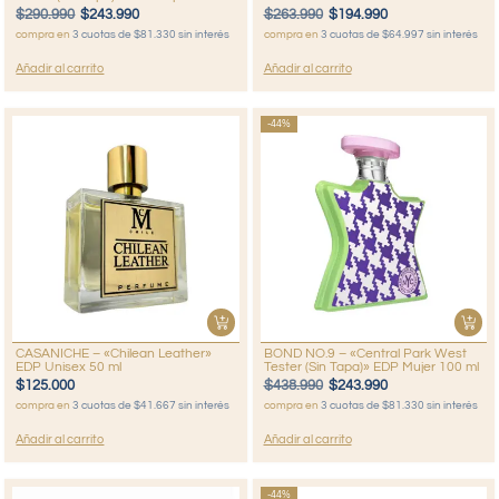
$
290.990
$
243.990
$
263.990
$
194.990
compra en
3 cuotas de $81.330 sin interés
compra en
3 cuotas de $64.997 sin interés
Añadir al carrito
Añadir al carrito
-44%
CASANICHE – «Chilean Leather»
BOND NO.9 – «Central Park West
EDP Unisex 50 ml
Tester (Sin Tapa)» EDP Mujer 100 ml
$
125.000
$
438.990
$
243.990
compra en
3 cuotas de $41.667 sin interés
compra en
3 cuotas de $81.330 sin interés
Añadir al carrito
Añadir al carrito
-44%