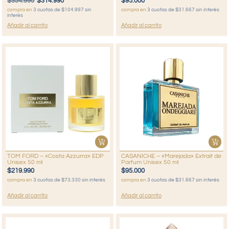
$
354.990
$
314.990
$
95.000
compra en
3 cuotas de $104.997 sin
compra en
3 cuotas de $31.667 sin interés
interés
Añadir al carrito
Añadir al carrito
TOM FORD – «Costa Azzurra» EDP
CASANICHE – «Marejada» Extrait de
Unisex 50 ml
Parfum Unisex 50 ml
$
219.990
$
95.000
compra en
3 cuotas de $73.330 sin interés
compra en
3 cuotas de $31.667 sin interés
Añadir al carrito
Añadir al carrito