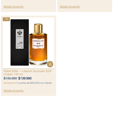
Añadir al carrito
Añadir al carrito
-7%
MANCERA – «Jasmin Exclusif» EDP
Unisex 120 ml
$
150.990
$
139.990
compra en
3 cuotas de $46.663 sin interés
Añadir al carrito