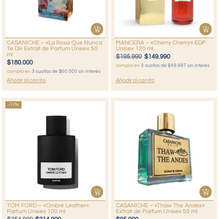
CASANICHE – «La Rosa Que Nunca
MANCERA – «Cherry Cherry» EDP
Te Dí» Extrait de Parfum Unisex 50
Unisex 120 ml
ml
$
195.990
$
149.990
$
180.000
compra en
3 cuotas de $49.997 sin interés
compra en
3 cuotas de $60.000 sin interés
Añadir al carrito
Añadir al carrito
-11%
TOM FORD – «Ombré Leather»
CASANICHE – «Thaw The Andes»
Parfum Unisex 100 ml
Extrait de Parfum Unisex 50 ml