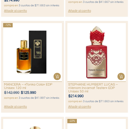
$
214.990
compra en
3 cuotas de $41.667 sin interés
compra en
3 cuotas de $71.663 sin interés
Añadir al carrito
Añadir al carrito
-12%
MANCERA – «Tonka Cola» EDP
STEPHANE HUMBERT LUCAS –
Unisex 120 ml
«Venom Incarnat Tester» EDP
Unisex 50 ml
$
142.990
$
125.990
$
214.990
compra en
3 cuotas de $41.997 sin interés
compra en
3 cuotas de $71.663 sin interés
Añadir al carrito
Añadir al carrito
-22%