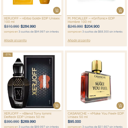
XERJOFF – «Erba Gold» EDP Unisex
M. MICALLEF – «GnTonic» EDP
100 ml
Hombre 100 ml
$
310.990
$
284.990
$
245.990
$
204.900
compra en
3 cuotas de $94.997 sin interés
compra en
3 cuotas de $68.300 sin interés
Añadir al carrito
Añadir al carrito
-31%
XERJOFF – «Blend Tony Iommi
CASANICHE – «Make You Feel» EDP
Deified» EDP Unisex 50 ml
Unisex 50 ml
$
390.990
$
269.990
$
95.000
compra en
3 cuotas de $89.997 sin interés
compra en
3 cuotas de $31.667 sin interés