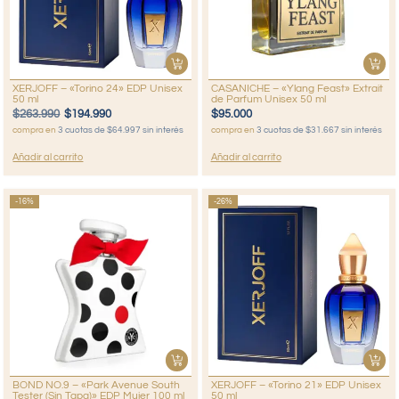
XERJOFF – «Torino 24» EDP Unisex
CASANICHE – «Ylang Feast» Extrait
50 ml
de Parfum Unisex 50 ml
$
263.990
$
194.990
$
95.000
compra en
3 cuotas de $64.997 sin interés
compra en
3 cuotas de $31.667 sin interés
Añadir al carrito
Añadir al carrito
-16%
-26%
BOND NO.9 – «Park Avenue South
XERJOFF – «Torino 21» EDP Unisex
Tester (Sin Tapa)» EDP Mujer 100 ml
50 ml