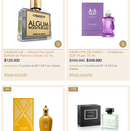
CASANICHE – «Wood For God»
PARFUMS DE MARLY – «Palatine»
Extrait de Parfum Unisex 50 ml
EDP Mujer 75 ml
$
125.000
$
450.990
$
349.990
compra en
3 cuotas de $41.667 sin interés
compra en
3 cuotas de $116.663 sin
interés
Añadir al carrito
Añadir al carrito
-8%
-17%