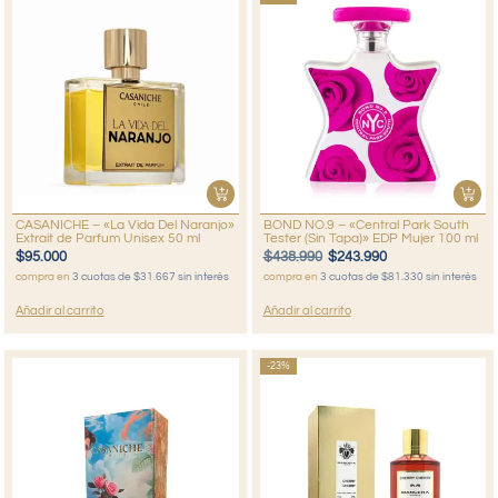
CASANICHE – «La Vida Del Naranjo»
BOND NO.9 – «Central Park South
Extrait de Parfum Unisex 50 ml
Tester (Sin Tapa)» EDP Mujer 100 ml
$
95.000
$
438.990
$
243.990
compra en
3 cuotas de $31.667 sin interés
compra en
3 cuotas de $81.330 sin interés
Añadir al carrito
Añadir al carrito
-23%