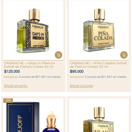
CASANICHE – «Days In Mexico»
CASANICHE – «Piña Colada» Extrait
Extrait de Parfum Unisex 50 ml
de Parfum Unisex 50 ml
$
125.000
$
95.000
compra en
3 cuotas de $41.667 sin interés
compra en
3 cuotas de $31.667 sin interés
Añadir al carrito
Añadir al carrito
-26%