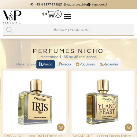
+56 9 3877 3738
@vyp_store.chile
vypstore.cl
$
0
PERFUMES NICHO
Mostrando
1–35
de
35
resultados
Ordenar por
Precio
Precio
Populares
Recientes
CASANICHE – «Iris 1934» Extrait de
CASANICHE – «Ylang Feast» Extrait