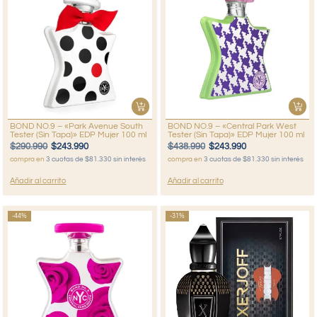
BOND NO.9 – «Park Avenue South
BOND NO.9 – «Central Park West
Tester (Sin Tapa)» EDP Mujer 100 ml
Tester (Sin Tapa)» EDP Mujer 100 ml
$
290.990
$
243.990
$
438.990
$
243.990
compra en
3 cuotas de $81.330 sin interés
compra en
3 cuotas de $81.330 sin interés
Añadir al carrito
Añadir al carrito
-44%
-31%