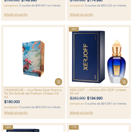
$
195.990
$
149.990
$
190.990
$
174.990
compra en
3 cuotas de $49.997 sin interés
compra en
3 cuotas de $58.330 sin interés
Añadir al carrito
Añadir al carrito
-26%
CASANICHE – «La Rosa Que Nunca
XERJOFF – «Torino 24» EDP Unisex
Te Dí» Extrait de Parfum Unisex 50
50 ml
ml
$
263.990
$
194.990
$
180.000
compra en
3 cuotas de $64.997 sin interés
compra en
3 cuotas de $60.000 sin interés
Añadir al carrito
Añadir al carrito
-26%
-17%