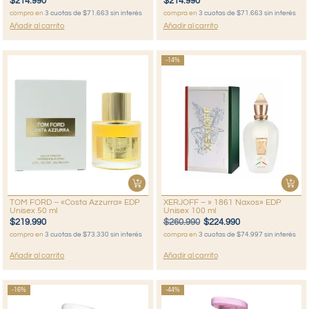
$
214.990
$
214.990
compra en
3 cuotas de $71.663 sin interés
compra en
3 cuotas de $71.663 sin interés
Añadir al carrito
Añadir al carrito
-14%
TOM FORD – «Costa Azzurra» EDP
XERJOFF – » 1861 Naxos» EDP
Unisex 50 ml
Unisex 100 ml
$
219.990
$
260.990
$
224.990
compra en
3 cuotas de $73.330 sin interés
compra en
3 cuotas de $74.997 sin interés
Añadir al carrito
Añadir al carrito
-16%
-44%