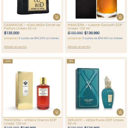
CASANICHE – «OsᴄUʀᴏD» Extrait de
MANCERA – «Jasmin Exclusif» EDP
Parfum Unisex 50 ml
Unisex 120 ml
$
135.000
$
150.990
$
139.990
compra en
3 cuotas de $45.000 sin interés
compra en
3 cuotas de $46.663 sin interés
Añadir al carrito
Añadir al carrito
-23%
-8%
MANCERA – «Cherry Cherry» EDP
XERJOFF – «Erba Pura» EDP Unisex
Unisex 120 ml
50 ml