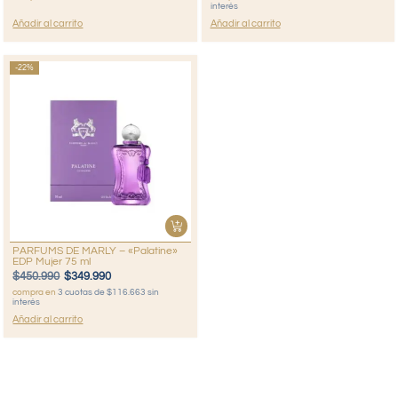
interés
Añadir al carrito
Añadir al carrito
-22%
PARFUMS DE MARLY – «Palatine»
EDP Mujer 75 ml
$
450.990
$
349.990
compra en
3 cuotas de $116.663 sin
interés
Añadir al carrito