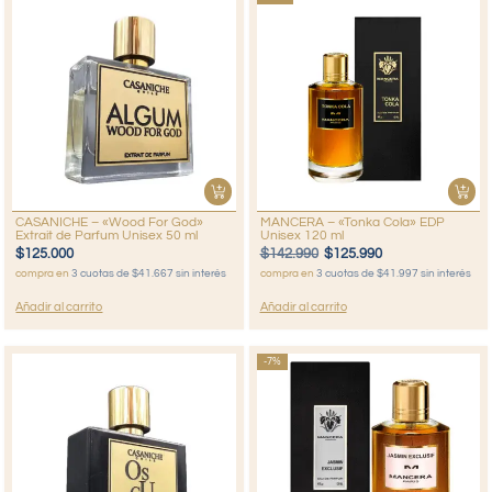
CASANICHE – «Wood For God»
MANCERA – «Tonka Cola» EDP
Extrait de Parfum Unisex 50 ml
Unisex 120 ml
$
125.000
$
142.990
$
125.990
compra en
3 cuotas de $41.667 sin interés
compra en
3 cuotas de $41.997 sin interés
Añadir al carrito
Añadir al carrito
-7%