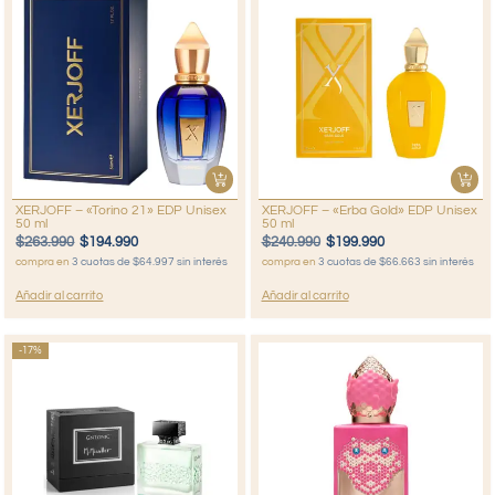
XERJOFF – «Torino 21» EDP Unisex
XERJOFF – «Erba Gold» EDP Unisex
50 ml
50 ml
$
263.990
$
194.990
$
240.990
$
199.990
compra en
3 cuotas de $64.997 sin interés
compra en
3 cuotas de $66.663 sin interés
Añadir al carrito
Añadir al carrito
-17%