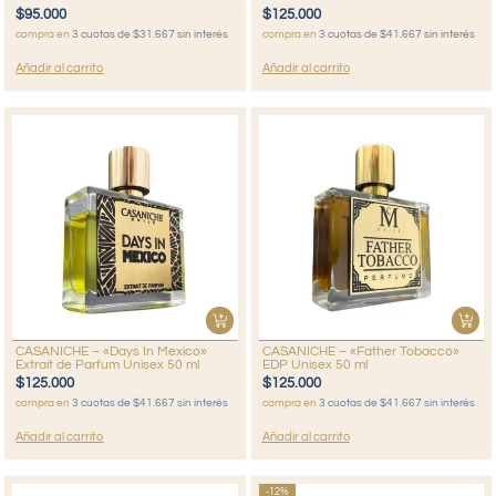
$
95.000
$
125.000
compra en
3 cuotas de $31.667 sin interés
compra en
3 cuotas de $41.667 sin interés
Añadir al carrito
Añadir al carrito
CASANICHE – «Days In Mexico»
CASANICHE – «Father Tobacco»
Extrait de Parfum Unisex 50 ml
EDP Unisex 50 ml
$
125.000
$
125.000
compra en
3 cuotas de $41.667 sin interés
compra en
3 cuotas de $41.667 sin interés
Añadir al carrito
Añadir al carrito
-12%