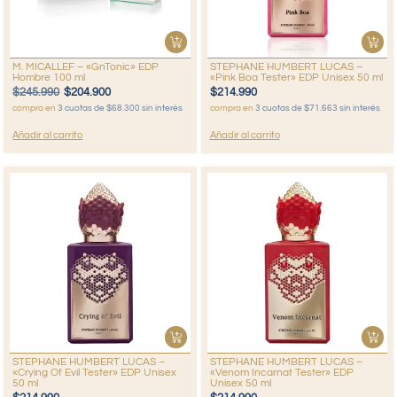
M. MICALLEF – «GnTonic» EDP
STEPHANE HUMBERT LUCAS –
Hombre 100 ml
«Pink Boa Tester» EDP Unisex 50 ml
$
245.990
$
204.900
$
214.990
compra en
3 cuotas de $68.300 sin interés
compra en
3 cuotas de $71.663 sin interés
Añadir al carrito
Añadir al carrito
STEPHANE HUMBERT LUCAS –
STEPHANE HUMBERT LUCAS –
«Crying Of Evil Tester» EDP Unisex
«Venom Incarnat Tester» EDP
50 ml
Unisex 50 ml