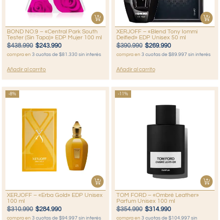
BOND NO.9 – «Central Park South
XERJOFF – «Blend Tony Iommi
Tester (Sin Tapa)» EDP Mujer 100 ml
Deified» EDP Unisex 50 ml
$
438.990
$
243.990
$
390.990
$
269.990
compra en
3 cuotas de $81.330 sin interés
compra en
3 cuotas de $89.997 sin interés
Añadir al carrito
Añadir al carrito
-8%
-11%
XERJOFF – «Erba Gold» EDP Unisex
TOM FORD – «Ombré Leather»
100 ml
Parfum Unisex 100 ml
$
310.990
$
284.990
$
354.990
$
314.990
compra en
3 cuotas de $94.997 sin interés
compra en
3 cuotas de $104.997 sin