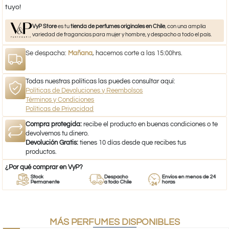
tuyo!
VyP Store
es tu
tienda de perfumes originales en Chile
, con una amplia
variedad de fragancias para mujer y hombre, y despacho a todo el país.
Se despacha:
Mañana
, hacemos corte a las 15:00hrs.
Todas nuestras políticas las puedes consultar aquí:
Políticas de Devoluciones y Reembolsos
Términos y Condiciones
Políticas de Privacidad
Compra protegida:
recibe el producto en buenas condiciones o te
devolvemos tu dinero.
Devolución Gratis:
tienes 10 días desde que recibes tus
productos.
¿Por qué comprar en VyP?
Stock
Despacho
Envíos en menos de 24
Permanente
a todo Chile
horas
MÁS PERFUMES DISPONIBLES