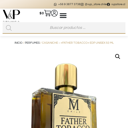
+56 9 3877 3738
@vyp_store.chile
vypstore.cl
$
0
INICIO
/
PERFUMES
/ CASANICHE – «FATHER TOBACCO» EDP UNISEX 50 ML