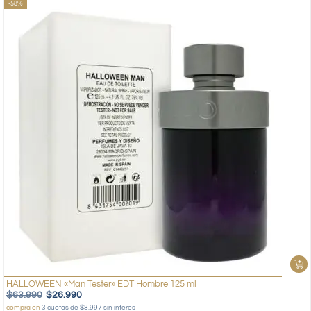
-58%
HALLOWEEN «Man Tester» EDT Hombre 125 ml
$
63.990
$
26.990
compra en
3 cuotas de $8.997 sin interés