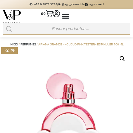
+56 9 3877 3738
@vyp_store.chile
vypstore.cl
$
0
INICIO
/
PERFUMES
/ ARIANA GRANDE – «CLOUD PINK TESTER» EDP MUJER 100 ML
-21%