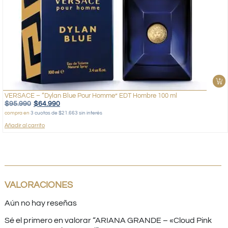
VERSACE – “Dylan Blue Pour Homme” EDT Hombre 100 ml
$
95.990
$
64.990
compra en
3 cuotas de $21.663 sin interés
Añadir al carrito
VALORACIONES
Aún no hay reseñas
Sé el primero en valorar “ARIANA GRANDE – «Cloud Pink