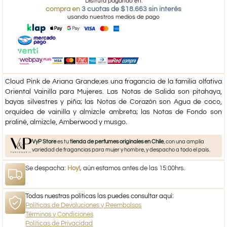
Disfruta pagando en:
compra en
3 cuotas de $18.663 sin interés
usando nuestros medios de pago
Cloud Pink de Ariana Grande;es una fragancia de la familia olfativa
Oriental Vainilla para Mujeres. Las Notas de Salida son pitahaya,
bayas silvestres y piña; las Notas de Corazón son Agua de coco,
orquídea de vainilla y almizcle ambreta; las Notas de Fondo son
praliné, almizcle, Amberwood y musgo.
VyP Store
es tu
tienda de perfumes originales en Chile
, con una amplia
variedad de fragancias para mujer y hombre, y despacho a todo el país.
Se despacha:
Hoy!
, aún estamos antes de las 15:00hrs.
Todas nuestras políticas las puedes consultar aquí:
Políticas de Devoluciones y Reembolsos
Términos y Condiciones
Políticas de Privacidad