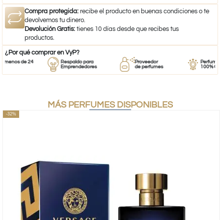
Compra protegida:
recibe el producto en buenas condiciones o te
devolvemos tu dinero.
Devolución Gratis:
tienes 10 días desde que recibes tus
productos.
¿Por qué comprar en VyP?
menos de 24
Respaldo para
Proveedor
Perfumes
Emprendedores
de perfumes
100% Origin
MÁS PERFUMES DISPONIBLES
-32%