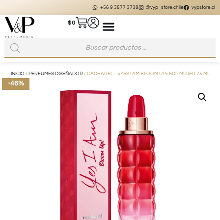
+56 9 3877 3738
@vyp_store.chile
vypstore.cl
$
0
INICIO
/
PERFUMES DISEÑADOR
/ CACHAREL – «YES I AM BLOOM UP» EDP MUJER 75 ML
-46%