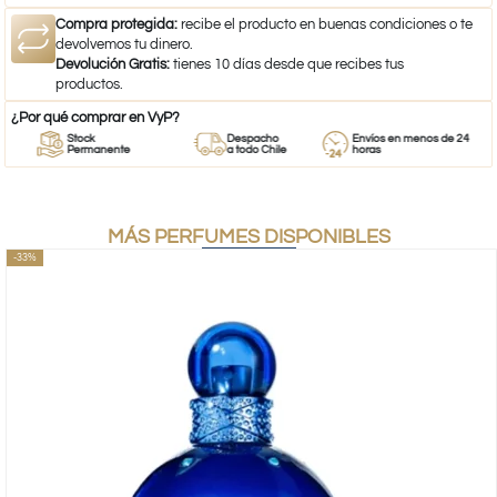
Compra protegida:
recibe el producto en buenas condiciones o te
devolvemos tu dinero.
Devolución Gratis:
tienes 10 días desde que recibes tus
productos.
¿Por qué comprar en VyP?
Stock
Despacho
Envíos en menos de 24
Permanente
a todo Chile
horas
MÁS PERFUMES DISPONIBLES
-33%