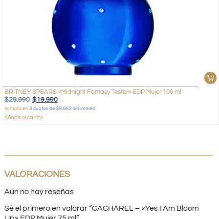
BRITNEY SPEARS «Midnight Fantasy Tester» EDP Mujer 100 ml
$
29.990
$
19.990
compra en
3 cuotas de $6.663 sin interés
Añadir al carrito
VALORACIONES
Aún no hay reseñas
Sé el primero en valorar “CACHAREL – «Yes I Am Bloom
Up» EDP Mujer 75 ml”