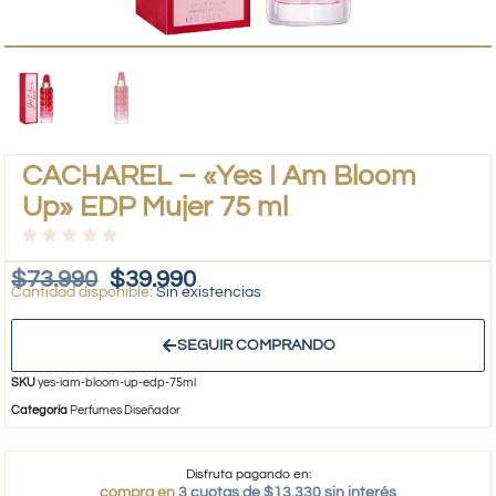
CACHAREL – «Yes I Am Bloom
Up» EDP Mujer 75 ml
$
73.990
$
39.990
Sin existencias
SEGUIR COMPRANDO
SKU
yes-iam-bloom-up-edp-75ml
Categoría
Perfumes Diseñador
Disfruta pagando en:
compra en
3 cuotas de $13.330 sin interés