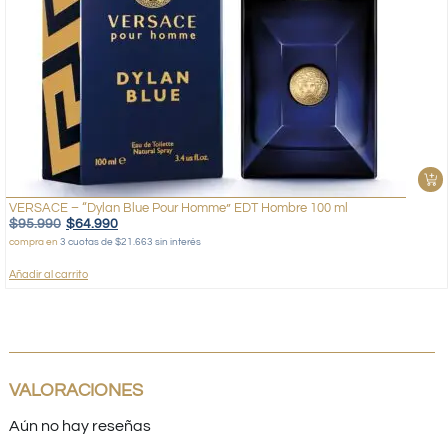
VERSACE – “Dylan Blue Pour Homme” EDT Hombre 100 ml
$
95.990
$
64.990
compra en
3 cuotas de $21.663 sin interés
Añadir al carrito
VALORACIONES
Aún no hay reseñas