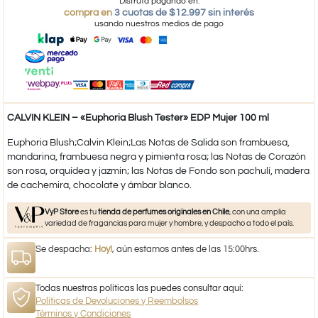
Disfruta pagando en:
compra en
3 cuotas de $12.997 sin interés
usando nuestros medios de pago
CALVIN KLEIN – «Euphoria Blush Tester» EDP Mujer 100 ml
Euphoria Blush;Calvin Klein;Las Notas de Salida son frambuesa,
mandarina, frambuesa negra y pimienta rosa; las Notas de Corazón
son rosa, orquídea y jazmín; las Notas de Fondo son pachulí, madera
de cachemira, chocolate y ámbar blanco.
VyP Store
es tu
tienda de perfumes originales en Chile
, con una amplia
variedad de fragancias para mujer y hombre, y despacho a todo el país.
Se despacha:
Hoy!
, aún estamos antes de las 15:00hrs.
Todas nuestras políticas las puedes consultar aquí:
Políticas de Devoluciones y Reembolsos
Términos y Condiciones