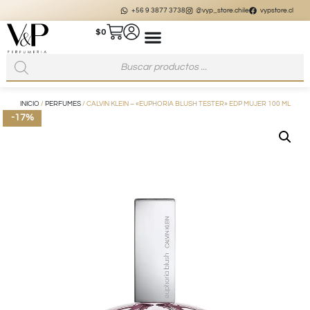
+56 9 3877 3738
@vyp_store.chile
vypstore.cl
$
0
INICIO
/
PERFUMES
/ CALVIN KLEIN – «EUPHORIA BLUSH TESTER» EDP MUJER 100 ML
-17%