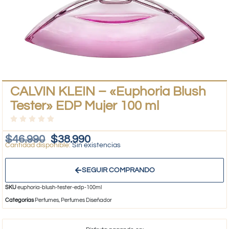
CALVIN KLEIN – «Euphoria Blush
Tester» EDP Mujer 100 ml
$
46.990
$
38.990
Sin existencias
SEGUIR COMPRANDO
SKU
euphoria-blush-tester-edp-100ml
Categorías
Perfumes
,
Perfumes Diseñador