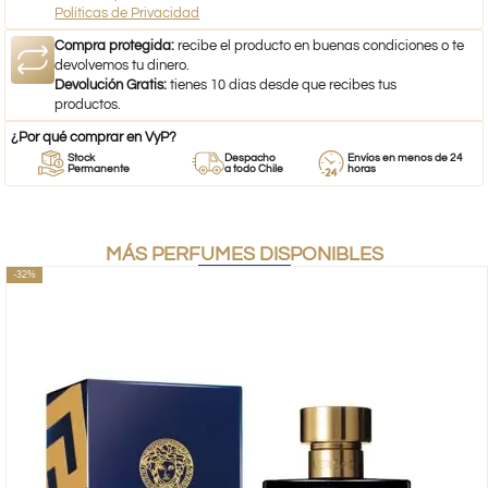
Políticas de Privacidad
Compra protegida:
recibe el producto en buenas condiciones o te
devolvemos tu dinero.
Devolución Gratis:
tienes 10 días desde que recibes tus
productos.
¿Por qué comprar en VyP?
Stock
Despacho
Envíos en menos de 24
Permanente
a todo Chile
horas
MÁS PERFUMES DISPONIBLES
-32%