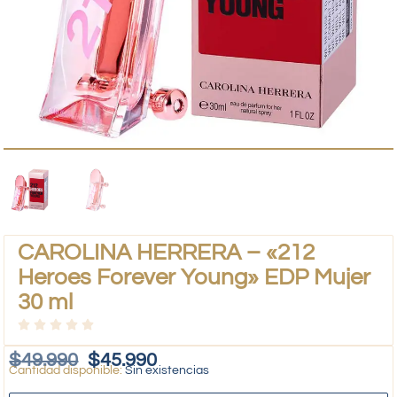
CAROLINA HERRERA – «212
Heroes Forever Young» EDP Mujer
30 ml
$
49.990
$
45.990
Sin existencias