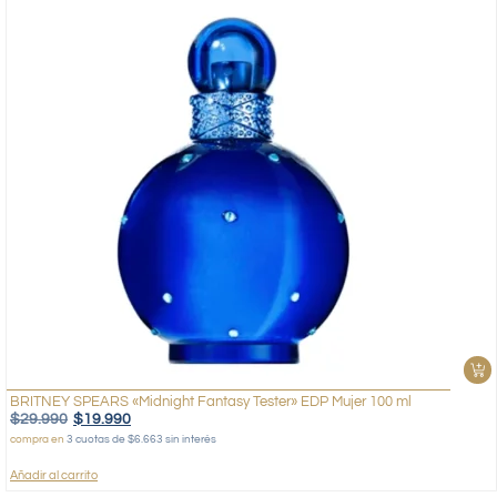
BRITNEY SPEARS «Midnight Fantasy Tester» EDP Mujer 100 ml
$
29.990
$
19.990
compra en
3 cuotas de $6.663 sin interés
Añadir al carrito