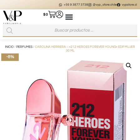
+56 9 3877 3738
@vyp_store.chile
vypstore.cl
$
0
INICIO
/
PERFUMES
/ CAROLINA HERRERA – «212 HEROES FOREVER YOUNG» EDP MUJER
30 ML
-8%