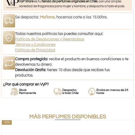
VyP Store
es tu
tienda de perfumes originales en Chile
, con una amplia
variedad de fragancias para mujer y hombre, y despacho a todo el país.
Se despacha:
Mañana
, hacemos corte a las 15:00hrs.
Todas nuestras políticas las puedes consultar aquí:
Políticas de Devoluciones y Reembolsos
Términos y Condiciones
Políticas de Privacidad
Compra protegida:
recibe el producto en buenas condiciones o te
devolvemos tu dinero.
Devolución Gratis:
tienes 10 días desde que recibes tus
productos.
¿Por qué comprar en VyP?
Stock
Despacho
Envíos en menos de 24
Permanente
a todo Chile
horas
MÁS PERFUMES DISPONIBLES
-33%