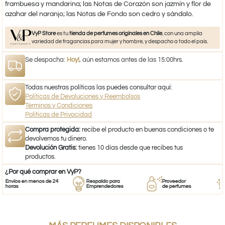
frambuesa y mandarina; las Notas de Corazón son jazmín y flor de
azahar del naranjo; las Notas de Fondo son cedro y sándalo.
VyP Store
es tu
tienda de perfumes originales en Chile
, con una amplia
variedad de fragancias para mujer y hombre, y despacho a todo el país.
Se despacha:
Hoy!
, aún estamos antes de las 15:00hrs.
Todas nuestras políticas las puedes consultar aquí:
Políticas de Devoluciones y Reembolsos
Términos y Condiciones
Políticas de Privacidad
Compra protegida:
recibe el producto en buenas condiciones o te
devolvemos tu dinero.
Devolución Gratis:
tienes 10 días desde que recibes tus
productos.
¿Por qué comprar en VyP?
víos en menos de 24
Respaldo para
Proveedor
Pe
oras
Emprendedores
de perfumes
10