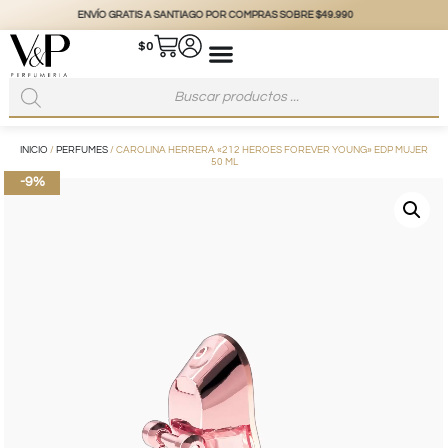
+56 9 3877 3738
@vyp_store.chile
vypstore.cl
$
0
INICIO
/
PERFUMES
/ CAROLINA HERRERA «212 HEROES FOREVER YOUNG» EDP MUJER
50 ML
-9%