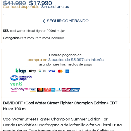
$
41.990
$
17.990
Sin existencias
SEGUIR COMPRANDO
SKU
cool-water-street-fighter-100ml-mujer
Categorías
Perfumes
,
Perfumes Diseñador
Disfruta pagando en:
compra en
3 cuotas de $5.997 sin interés
usando nuestros medios de pago
DAVIDOFF «Cool Water Street Fighter Champion Edition» EDT
Mujer 100 ml
Cool Water Street Fighter Champion Summer Edition For
Her de Davidoff es una fragancia de la familia olfativa Floral Frutal
para Mujeres. Esta fragrancia es nueva. La Nota de Salida es