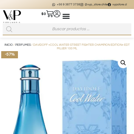
+56 9 3877 3738
@vyp_store.chile
vypstore.cl
$
0
INICIO
/
PERFUMES
/ DAVIDOFF «COOL WATER STREET FIGHTER CHAMPION EDITION» EDT
MUJER 100 ML
-57%