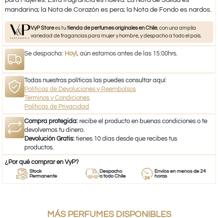
mandarina; la Nota de Corazón es pera; la Nota de Fondo es nardos.
VyP Store
es tu
tienda de perfumes originales en Chile
, con una amplia
variedad de fragancias para mujer y hombre, y despacho a todo el país.
Se despacha:
Hoy!
, aún estamos antes de las 15:00hrs.
Todas nuestras políticas las puedes consultar aquí:
Políticas de Devoluciones y Reembolsos
Términos y Condiciones
Políticas de Privacidad
Compra protegida:
recibe el producto en buenas condiciones o te
devolvemos tu dinero.
Devolución Gratis:
tienes 10 días desde que recibes tus
productos.
¿Por qué comprar en VyP?
Stock
Despacho
Envíos en menos de 24
Permanente
a todo Chile
horas
MÁS PERFUMES DISPONIBLES