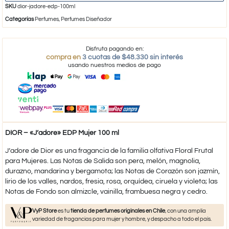
SKU
dior-jadore-edp-100ml
Categorías
Perfumes
,
Perfumes Diseñador
Disfruta pagando en:
compra en
3 cuotas de $48.330 sin interés
usando nuestros medios de pago
DIOR – «J’adore» EDP Mujer 100 ml
J’adore de Dior es una fragancia de la familia olfativa Floral Frutal
para Mujeres. Las Notas de Salida son pera, melón, magnolia,
durazno, mandarina y bergamota; las Notas de Corazón son jazmín,
lirio de los valles, nardos, fresia, rosa, orquídea, ciruela y violeta; las
Notas de Fondo son almizcle, vainilla, frambuesa negra y cedro.
VyP Store
es tu
tienda de perfumes originales en Chile
, con una amplia
variedad de fragancias para mujer y hombre, y despacho a todo el país.