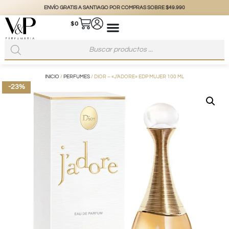
ENVÍO GRATIS A SANTIAGO POR COMPRAS SOBRE $49.990
$
0
INICIO
/
PERFUMES
/ DIOR – «J’ADORE» EDP MUJER 100 ML
-23%