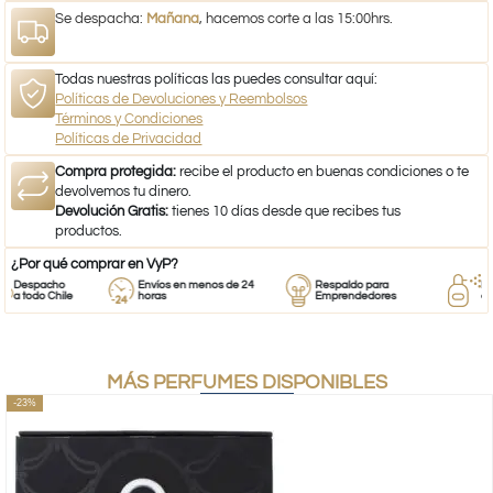
Se despacha:
Mañana
, hacemos corte a las 15:00hrs.
Todas nuestras políticas las puedes consultar aquí:
Políticas de Devoluciones y Reembolsos
Términos y Condiciones
Políticas de Privacidad
Compra protegida:
recibe el producto en buenas condiciones o te
devolvemos tu dinero.
Devolución Gratis:
tienes 10 días desde que recibes tus
productos.
¿Por qué comprar en VyP?
Despacho
Envíos en menos de 24
Respaldo para
Prove
a todo Chile
horas
Emprendedores
de pe
MÁS PERFUMES DISPONIBLES
-23%