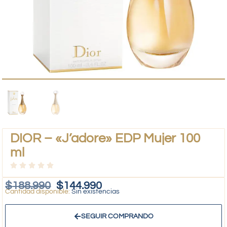
DIOR – «J’adore» EDP Mujer 100
ml
$
188.990
$
144.990
Sin existencias
SEGUIR COMPRANDO