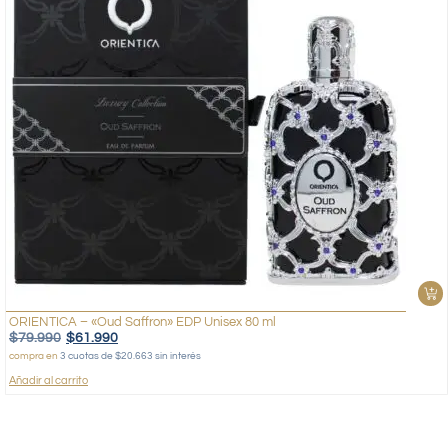
ORIENTICA – «Oud Saffron» EDP Unisex 80 ml
$
79.990
$
61.990
compra en
3 cuotas de $20.663 sin interés
Añadir al carrito