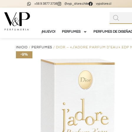
+56 9 3877 3738
@vyp_store.chile
vypstore.cl
¡NUEVO!
PERFUMES
PERFUMES DE DISEÑA
INICIO
/
PERFUMES
/ DIOR – «J’ADORE PARFUM D’EAU» EDP 
-9%