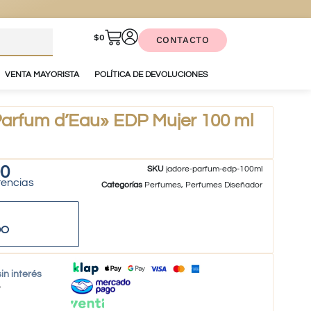
$
0
CONTACTO
VENTA MAYORISTA
POLÍTICA DE DEVOLUCIONES
Parfum d’Eau» EDP Mujer 100 ml
90
SKU
jadore-parfum-edp-100ml
tencias
Categorías
Perfumes
,
Perfumes Diseñador
DO
in interés
o