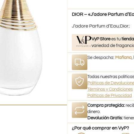
DIOR – «J’adore Parfum d’Ea
J’adore Parfum d’Eau;Dior;
VyP Store
es tu
tienda
variedad de fragancia
Se despacha:
Mañana
,
Todas nuestras políticas
Políticas de Devolucio
Términos y Condiciones
Políticas de Privacidad
Compra protegida:
reci
dinero.
Devolución Gratis:
tiene
¿Por qué comprar en VyP?