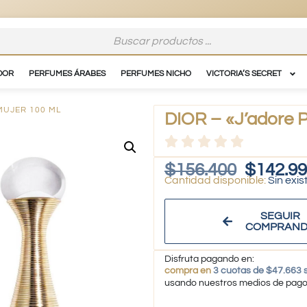
DOR
PERFUMES ÁRABES
PERFUMES NICHO
VICTORIA’S SECRET
MUJER 100 ML
DIOR – «J’adore 
$
156.400
$
142.9
Sin exis
SEGUIR
COMPRAN
Disfruta pagando en:
compra en
3 cuotas de $47.663 s
usando nuestros medios de pag