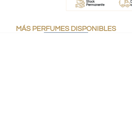
r
Perfumes
Stock
Despacho
mes
100% Originales
Permanente
a todo Chi
MÁS PERFUMES DISPONIBLES