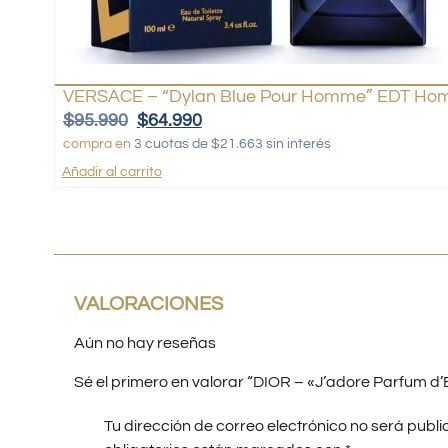
VERSACE – “Dylan Blue Pour Homme” EDT Hom
$
95.990
$
64.990
compra en
3 cuotas de $21.663 sin interés
Añadir al carrito
VALORACIONES
Aún no hay reseñas
Sé el primero en valorar “DIOR – «J’adore Parfum d
Tu dirección de correo electrónico no será publi