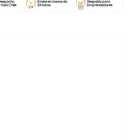
Envíos en menos de
Respaldo para
Proveedor
le
24 horas
Emprendedores
de perfume
-38%