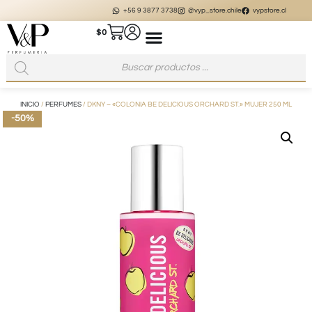
+56 9 3877 3738
@vyp_store.chile
vypstore.cl
$
0
INICIO
/
PERFUMES
/ DKNY – «COLONIA BE DELICIOUS ORCHARD ST.» MUJER 250 ML
-50%