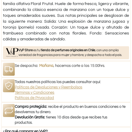
familia olfativa Floral Frutal. Huele de forma fresca, ligera y vibrante,
combinando la clásica esencia de manzana con un toque dulce y
toques amaderados suaves. Sus notas principales se desglosan de
la siguiente manera: Salida: Una explosión de manzana jugosa y
toronja (pomelo) rosada. Corazón: Un toque dulce y afrutado de
frambuesa combinado con notas florales. Fondo: Sensaciones
cálidas y amaderadas de sándalo.​
VyP Store
es tu
tienda de perfumes originales en Chile
, con una amplia
variedad de fragancias para mujer y hombre, y despacho a todo el país.
Se despacha:
Mañana
, hacemos corte a las 15:00hrs.
Todas nuestras políticas las puedes consultar aquí:
Políticas de Devoluciones y Reembolsos
Términos y Condiciones
Políticas de Privacidad
Compra protegida:
recibe el producto en buenas condiciones o te
devolvemos tu dinero.
Devolución Gratis:
tienes 10 días desde que recibes tus
productos.
¿Por qué comprar en VyP?