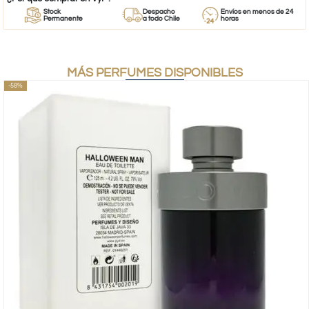
Stock
Despacho
Envíos en menos de 24
Permanente
a todo Chile
horas
MÁS PERFUMES DISPONIBLES
-58%