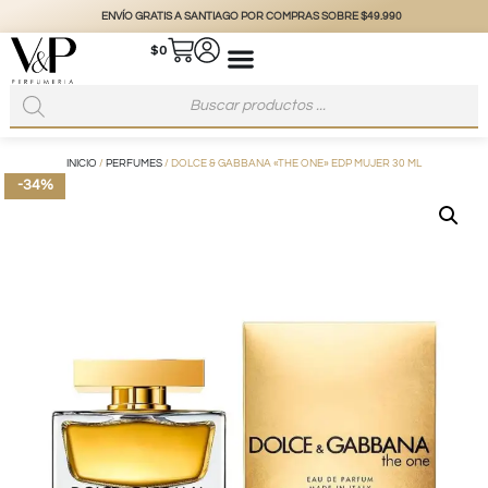
ENVÍO GRATIS A SANTIAGO POR COMPRAS SOBRE $49.990
$
0
INICIO
/
PERFUMES
/ DOLCE & GABBANA «THE ONE» EDP MUJER 30 ML
-34%