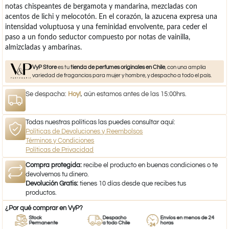
notas chispeantes de bergamota y mandarina, mezcladas con
acentos de lichi y melocotón. En el corazón, la azucena expresa una
intensidad voluptuosa y una feminidad envolvente, para ceder el
paso a un fondo seductor compuesto por notas de vainilla,
almizcladas y ambarinas.
VyP Store
es tu
tienda de perfumes originales en Chile
, con una amplia
variedad de fragancias para mujer y hombre, y despacho a todo el país.
Se despacha:
Hoy!
, aún estamos antes de las 15:00hrs.
Todas nuestras políticas las puedes consultar aquí:
Políticas de Devoluciones y Reembolsos
Términos y Condiciones
Políticas de Privacidad
Compra protegida:
recibe el producto en buenas condiciones o te
devolvemos tu dinero.
Devolución Gratis:
tienes 10 días desde que recibes tus
productos.
¿Por qué comprar en VyP?
Stock
Despacho
Envíos en menos de 24
Permanente
a todo Chile
horas