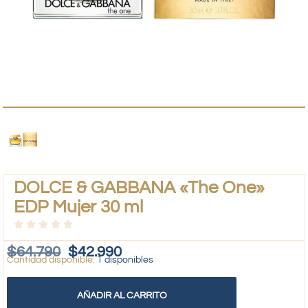
DOLCE & GABBANA «The One»
EDP Mujer 30 ml
$
64.790
$
42.990
1 disponibles
AÑADIR AL CARRITO