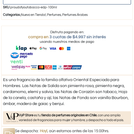
SKU
proudofyoutobacco-edp-100ml
Categorías
¡Nuevo en Tienda!
,
Perfumes
,
Perfumes Árabes
Disfruta pagando en:
compra en
3 cuotas de $4.997 sin interés
usando nuestros medios de pago
Es una fragancia de la familia olfativa Oriental Especiada para
Hombres.
Las Notas de Salida son pimienta rosa, pimienta negra,
cardamomo, elemí y salvia; las Notas de Corazón son tabaco, Hoja
de la canela, castaña y ají; las Notas de Fondo son vainilla Bourbon,
ámbar, madera de gaiac y benjuí.
VyP Store
es tu
tienda de perfumes originales en Chile
, con una amplia
variedad de fragancias para mujer y hombre, y despacho a todo el país.
Se despacha:
Hoy!
, aún estamos antes de las 15:00hrs.