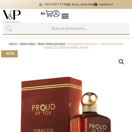
+56 9 3877 3738
@vyp_store.chile
vypstore.cl
$
0
INICIO
/
PERFUMES
/
PERFUMES ÁRABES
/ FRAGRANCE WORLD – «PROUD OF YOU
TOBACCO» EDP HOMBRE 100 ML
-42%