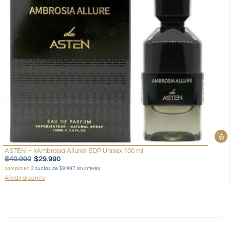
ASTEN – «Ambrosia Allure» EDP Unisex 100 ml
$
40.990
$
29.990
compra en
3 cuotas de $9.997 sin interés
Añadir al carrito