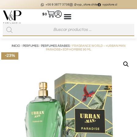
+56 9 3877 3738
@vyp_store.chile
vypstore.cl
$
0
INICIO
/
PERFUMES
/
PERFUMES ÁRABES
/ FRAGRANCE WORLD – «URBAN MAN
PARADISE» EDP HOMBRE 90 ML
-23%