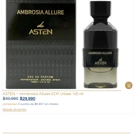
ASTEN – «Ambrosia Allure» EDP Unisex 100 ml
$
40.990
$
29.990
compra en
3 cuotas de $9.997 sin interés
Añadir al carrito