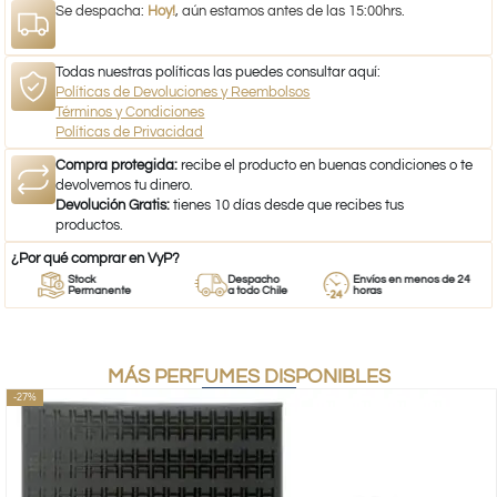
Se despacha:
Hoy!
, aún estamos antes de las 15:00hrs.
Todas nuestras políticas las puedes consultar aquí:
Políticas de Devoluciones y Reembolsos
Términos y Condiciones
Políticas de Privacidad
Compra protegida:
recibe el producto en buenas condiciones o te
devolvemos tu dinero.
Devolución Gratis:
tienes 10 días desde que recibes tus
productos.
¿Por qué comprar en VyP?
Stock
Despacho
Envíos en menos de 24
Permanente
a todo Chile
horas
MÁS PERFUMES DISPONIBLES
-27%