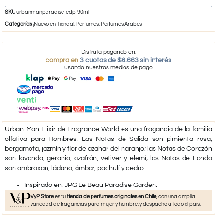
SKU
urbanmanparadise-edp-90ml
Categorías
¡Nuevo en Tienda!
,
Perfumes
,
Perfumes Árabes
Disfruta pagando en:
compra en
3 cuotas de $6.663 sin interés
usando nuestros medios de pago
Urban Man Elixir de Fragrance World es una fragancia de la familia
olfativa para Hombres. Las Notas de Salida son pimienta rosa,
bergamota, jazmín y flor de azahar del naranjo; las Notas de Corazón
son lavanda, geranio, azafrán, vetiver y elemí; las Notas de Fondo
son ambroxan, ládano, ámbar, pachulí y cedro.
​Inspirado en: JPG Le Beau Paradise Garden.
VyP Store
es tu
tienda de perfumes originales en Chile
, con una amplia
variedad de fragancias para mujer y hombre, y despacho a todo el país.