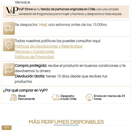
Versace.
VyP Store
es tu
tienda de perfumes originales en Chile
, con una amplia
variedad de fragancias para mujer y hombre, y despacho a todo el país.
Se despacha:
Hoy!
, aún estamos antes de las 15:00hrs.
Todas nuestras políticas las puedes consultar aquí:
Políticas de Devoluciones y Reembolsos
Términos y Condiciones
Políticas de Privacidad
Compra protegida:
recibe el producto en buenas condiciones o te
devolvemos tu dinero.
Devolución Gratis:
tienes 10 días desde que recibes tus
productos.
¿Por qué comprar en VyP?
Stock
Despacho
Envíos en menos de 24
Permanente
a todo Chile
horas
MÁS PERFUMES DISPONIBLES
-65%