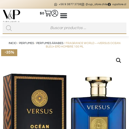
+56 9 3877 3738
@vyp_store.chile
vypstore.cl
$
0
INICIO
/
PERFUMES
/
PERFUMES ÁRABES
/ FRAGRANCE WORLD – «VERSUS OCEAN
BLEU» EPD HOMBRE 100 ML
-35%