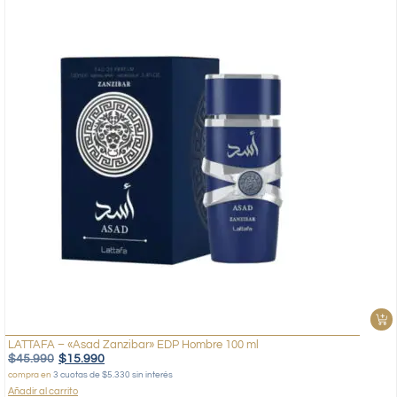
LATTAFA – «Asad Zanzibar» EDP Hombre 100 ml
$
45.990
$
15.990
compra en
3 cuotas de $5.330 sin interés
Añadir al carrito