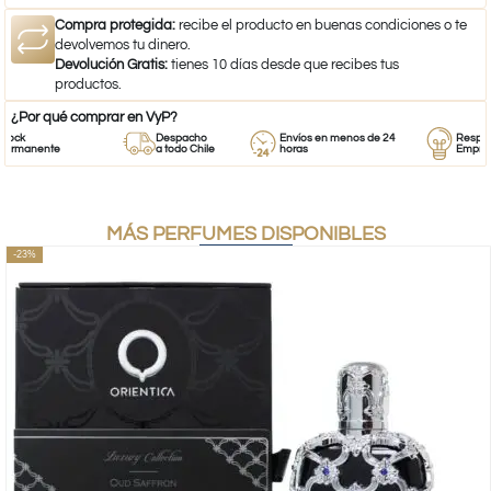
Compra protegida:
recibe el producto en buenas condiciones o te
devolvemos tu dinero.
Devolución Gratis:
tienes 10 días desde que recibes tus
productos.
¿Por qué comprar en VyP?
k
Despacho
Envíos en menos de 24
Respaldo 
manente
a todo Chile
horas
Emprende
MÁS PERFUMES DISPONIBLES
-23%