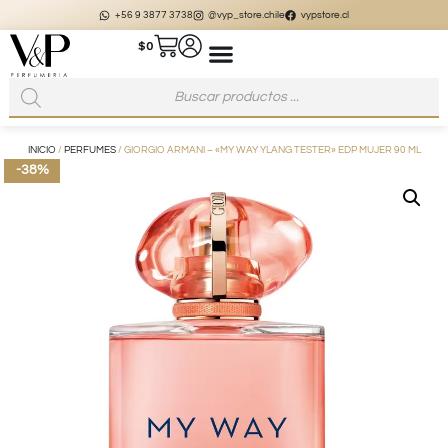
+56 9 3877 3738
@vyp_store.chile
vypstore.cl
$
0
INICIO
/
PERFUMES
/ GIORGIO ARMANI – «MY WAY YLANG TESTER» EDP MUJER 90 ML
-38%