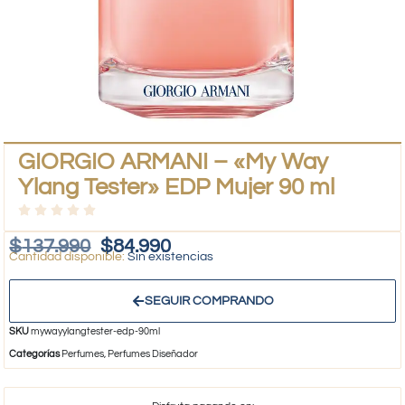
GIORGIO ARMANI – «My Way
Ylang Tester» EDP Mujer 90 ml
$
137.990
$
84.990
Sin existencias
SEGUIR COMPRANDO
SKU
mywayylangtester-edp-90ml
Categorías
Perfumes
,
Perfumes Diseñador