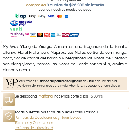
Disfruta pagando en:
compra en
3 cuotas de $28.330 sin interés
usando nuestros medios de pago
My Way Ylang de Giorgio Armani es una fragancia de la familia
olfativa Floral Frutal para Mujeres. Las Notas de Salida son mango,
coco, flor de azahar del naranjo y bergamota; las Notas de Corazón
son ylang-ylang y nardos; las Notas de Fondo son vainilla, almizcle
blanco y cedro.
VyP Store
es tu
tienda de perfumes originales en Chile
, con una amplia
variedad de fragancias para mujer y hombre, y despacho a todo el país.
Se despacha:
Mañana
, hacemos corte a las 15:00hrs.
Todas nuestras políticas las puedes consultar aquí:
Políticas de Devoluciones y Reembolsos
Términos y Condiciones
Políticas de Privacidad