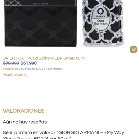
ORIENTICA – «Oud Saffron» EDP Unisex 80 ml
$
79.990
$
61.990
compra en
3 cuotas de $20.663 sin interés
Añadir al carrito
VALORACIONES
Aún no hay reseñas
Sé el primero en valorar “GIORGIO ARMANI – «My Way
Ylang Tester» EDP Mujer 90 ml”