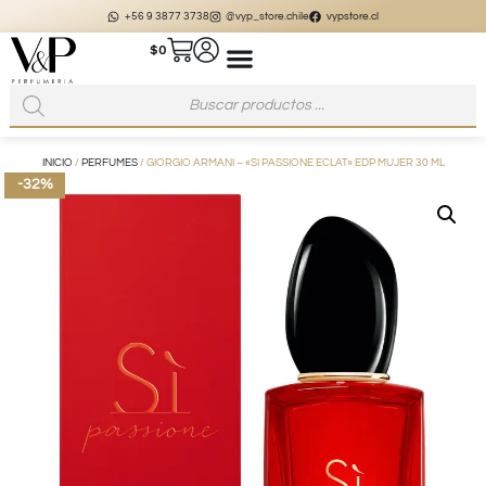
+56 9 3877 3738
@vyp_store.chile
vypstore.cl
$
0
INICIO
/
PERFUMES
/ GIORGIO ARMANI – «SI PASSIONE ECLAT» EDP MUJER 30 ML
-32%