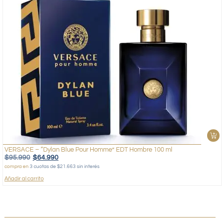
VERSACE – “Dylan Blue Pour Homme” EDT Hombre 100 ml
$
95.990
$
64.990
compra en
3 cuotas de $21.663 sin interés
Añadir al carrito