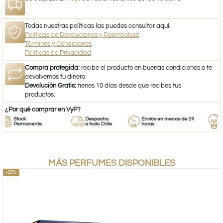
Todas nuestras políticas las puedes consultar aquí:
Políticas de Devoluciones y Reembolsos
Términos y Condiciones
Políticas de Privacidad
Compra protegida:
recibe el producto en buenas condiciones o te
devolvemos tu dinero.
Devolución Gratis:
tienes 10 días desde que recibes tus
productos.
¿Por qué comprar en VyP?
Stock
Despacho
Envíos en menos de 24
Resp
Permanente
a todo Chile
horas
Emp
MÁS PERFUMES DISPONIBLES
-32%