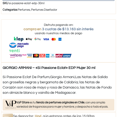
SKU
si-passione-eclat-edp-30ml
Categorías
Perfumes
,
Perfumes Diseñador
Disfruta pagando en:
compra en
3 cuotas de $13.163 sin interés
usando nuestros medios de pago
GIORGIO ARMANI – «Si Passione Eclat» EDP Mujer 30 ml
Si Passione Eclat De Parfum;Giorgio Armani;Las Notas de Salida
son grosellas negras y bergamota de Calabria; las Notas de
Corazón son rosa de mayo y rosa de Damasco; las Notas de Fondo
son almizcle blanco y vainilla de Madagascar.
VyP Store
es tu
tienda de perfumes originales en Chile
, con una amplia
variedad de fragancias para mujer y hombre, y despacho a todo el país.
Se despacha:
Hoy!
, aún estamos antes de las 15:00hrs.