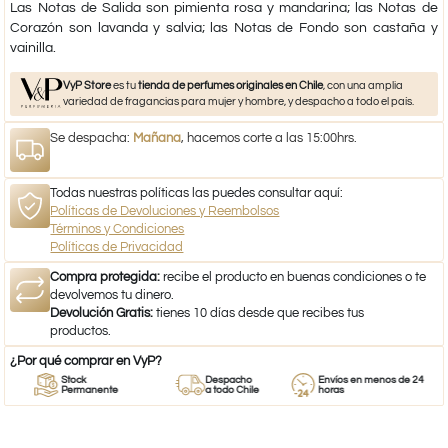
Las Notas de Salida son pimienta rosa y mandarina; las Notas de
Corazón son lavanda y salvia; las Notas de Fondo son castaña y
vainilla.
VyP Store
es tu
tienda de perfumes originales en Chile
, con una amplia
variedad de fragancias para mujer y hombre, y despacho a todo el país.
Se despacha:
Mañana
, hacemos corte a las 15:00hrs.
Todas nuestras políticas las puedes consultar aquí:
Políticas de Devoluciones y Reembolsos
Términos y Condiciones
Políticas de Privacidad
Compra protegida:
recibe el producto en buenas condiciones o te
devolvemos tu dinero.
Devolución Gratis:
tienes 10 días desde que recibes tus
productos.
¿Por qué comprar en VyP?
Stock
Despacho
Envíos en menos de 24
Permanente
a todo Chile
horas