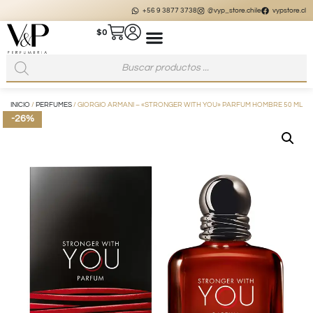
+56 9 3877 3738
@vyp_store.chile
vypstore.cl
$
0
INICIO
/
PERFUMES
/ GIORGIO ARMANI – «STRONGER WITH YOU» PARFUM HOMBRE 50 ML
-26%