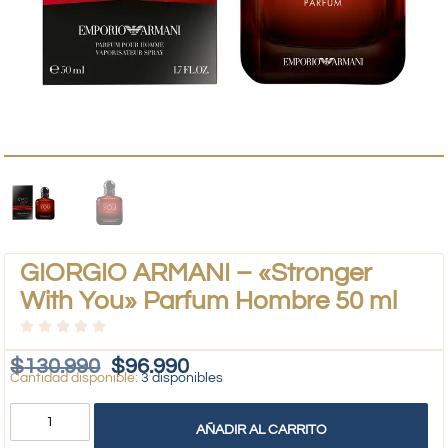
GIORGIO ARMANI – «Stronger
With You» Parfum Hombre 50 ml
$
130.990
$
96.990
3 disponibles
AÑADIR AL CARRITO