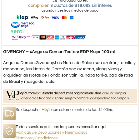
Disfruta pagando en:
compra en
3 cuotas de $19.663 sin interés
usando nuestros medios de pago
GIVENCHY – «Ange ou Demon Tester» EDP Mujer 100 ml
Ange ou Demon;Givenchy;Las Notas de Salida son azafrán, tomillo y
mandarina; las Notas de Corazón son azucena, ylang-ylang y
orquídea; las Notas de Fondo son vainilla, haba tonka, palo de rosa
de Brasil y musgo de roble.
VyP Store
es tu
tienda de perfumes originales en Chile
, con una amplia
variedad de fragancias para mujer y hombre, y despacho a todo el país.
Se despacha:
Hoy!
, aún estamos antes de las 15:00hrs.
Todas nuestras políticas las puedes consultar aquí:
Políticas de Devoluciones y Reembolsos
Términos y Condiciones