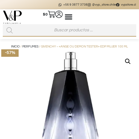
+56 9 3877 3738
@vyp_store.chile
vypstore.cl
$
0
INICIO
/
PERFUMES
/ GIVENCHY – «ANGE OU DEMON TESTER» EDP MUJER 100 ML
-57%