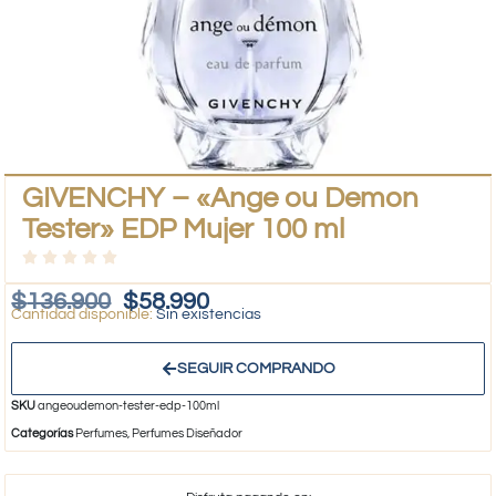
GIVENCHY – «Ange ou Demon
Tester» EDP Mujer 100 ml
$
136.900
$
58.990
Sin existencias
SEGUIR COMPRANDO
SKU
angeoudemon-tester-edp-100ml
Categorías
Perfumes
,
Perfumes Diseñador