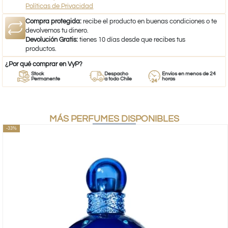
Políticas de Privacidad
Compra protegida:
recibe el producto en buenas condiciones o te
devolvemos tu dinero.
Devolución Gratis:
tienes 10 días desde que recibes tus
productos.
¿Por qué comprar en VyP?
Stock
Despacho
Envíos en menos de 24
Permanente
a todo Chile
horas
MÁS PERFUMES DISPONIBLES
-33%