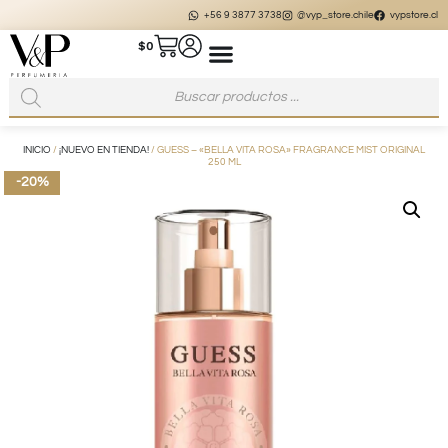
+56 9 3877 3738
@vyp_store.chile
vypstore.cl
$
0
INICIO
/
¡NUEVO EN TIENDA!
/ GUESS – «BELLA VITA ROSA» FRAGRANCE MIST ORIGINAL
250 ML
-20%