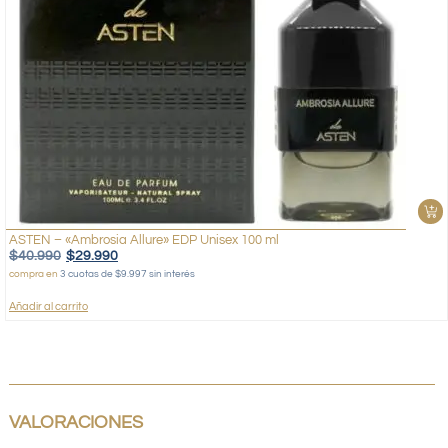
ASTEN – «Ambrosia Allure» EDP Unisex 100 ml
$
40.990
$
29.990
compra en
3 cuotas de $9.997 sin interés
Añadir al carrito
VALORACIONES