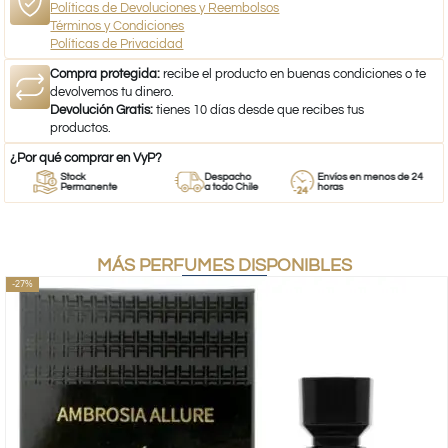
Políticas de Devoluciones y Reembolsos
Términos y Condiciones
Políticas de Privacidad
Compra protegida:
recibe el producto en buenas condiciones o te
devolvemos tu dinero.
Devolución Gratis:
tienes 10 días desde que recibes tus
productos.
¿Por qué comprar en VyP?
Stock
Despacho
Envíos en menos de 24
Permanente
a todo Chile
horas
MÁS PERFUMES DISPONIBLES
-27%