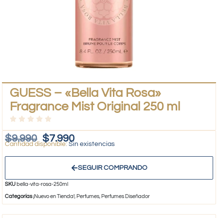
GUESS – «Bella Vita Rosa»
Fragrance Mist Original 250 ml
$
9.990
$
7.990
Sin existencias
SEGUIR COMPRANDO
SKU
bella-vita-rosa-250ml
Categorías
¡Nuevo en Tienda!
,
Perfumes
,
Perfumes Diseñador