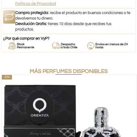
Políticas de Privacidad
Compra protegida:
recibe el producto en buenas condiciones o te
devolvemos tu dinero.
Devolución Gratis:
tienes 10 días desde que recibes tus
productos.
¿Por qué comprar en VyP?
Stock
Despacho
Envíos en menos de 24
Permanente
a todo Chile
horas
MÁS PERFUMES DISPONIBLES
-23%