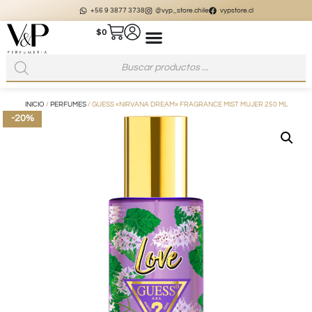
+56 9 3877 3738
@vyp_store.chile
vypstore.cl
$
0
INICIO
/
PERFUMES
/ GUESS «NIRVANA DREAM» FRAGRANCE MIST MUJER 250 ML
-20%