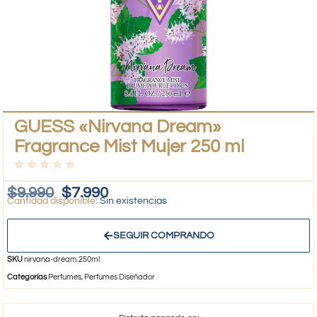
GUESS «Nirvana Dream»
Fragrance Mist Mujer 250 ml
$
9.990
$
7.990
Sin existencias
SEGUIR COMPRANDO
SKU
nirvana-dream.250ml
Categorías
Perfumes
,
Perfumes Diseñador