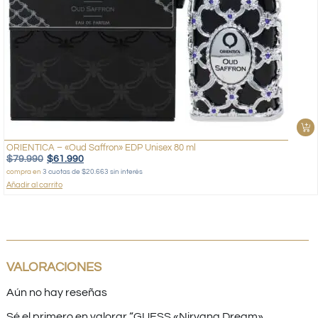
ORIENTICA – «Oud Saffron» EDP Unisex 80 ml
$
79.990
$
61.990
compra en
3 cuotas de $20.663 sin interés
Añadir al carrito
VALORACIONES
Aún no hay reseñas
Sé el primero en valorar “GUESS «Nirvana Dream»