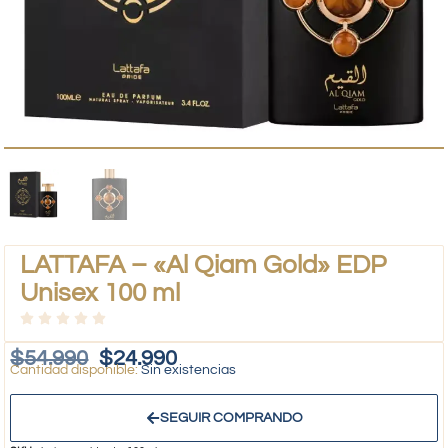
LATTAFA – «Al Qiam Gold» EDP
Unisex 100 ml
$
54.990
$
24.990
Sin existencias
SEGUIR COMPRANDO