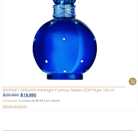
BRITNEY SPEARS «Midnight Fantasy Tester» EDP Mujer 100 ml
$
29.990
$
19.990
compra en
3 cuotas de $6.663 sin interés
Añadir al carrito