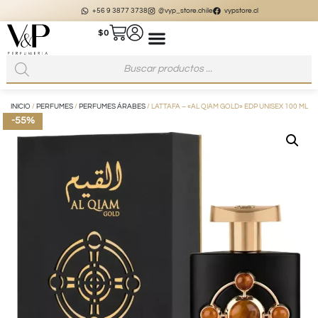
+56 9 3877 3738
@vyp_store.chile
vypstore.cl
$
0
INICIO
/
PERFUMES
/
PERFUMES ÁRABES
/ LATTAFA – «AL QIAM GOLD» EDP UNISEX 100 ML
-55%