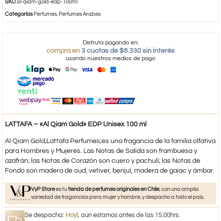
SKU
al-qiam-gold-edp-100ml
Categorías
Perfumes
,
Perfumes Árabes
Disfruta pagando en:
compra en
3 cuotas de $8.330 sin interés
usando nuestros medios de pago
LATTAFA – «Al Qiam Gold» EDP Unisex 100 ml
Al Qiam Gold;Lattafa Perfumes;es una fragancia de la familia olfativa
para Hombres y Mujeres. Las Notas de Salida son frambuesa y
azafrán; las Notas de Corazón son cuero y pachulí; las Notas de
Fondo son madera de oud, vetiver, benjuí, madera de gaiac y ámbar.
VyP Store
es tu
tienda de perfumes originales en Chile
, con una amplia
variedad de fragancias para mujer y hombre, y despacho a todo el país.
Se despacha:
Hoy!
, aún estamos antes de las 15:00hrs.