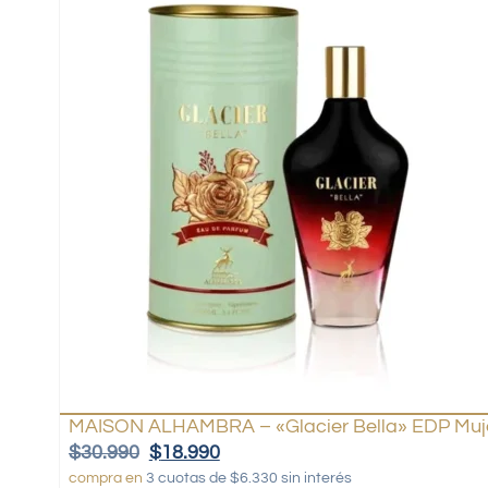
MAISON ALHAMBRA – «Glacier Bella» EDP Muje
$
30.990
$
18.990
compra en
3 cuotas de $6.330 sin interés