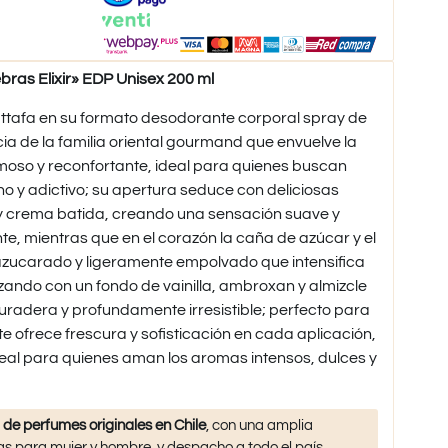
as Elixir» EDP Unisex 200 ml
attafa en su formato desodorante corporal spray de
ia de la familia oriental gourmand que envuelve la
moso y reconfortante, ideal para quienes buscan
o y adictivo; su apertura seduce con deliciosas
y crema batida, creando una sensación suave y
te, mientras que en el corazón la caña de azúcar y el
 azucarado y ligeramente empolvado que intensifica
izando con un fondo de vainilla, ambroxan y almizcle
duradera y profundamente irresistible; perfecto para
te ofrece frescura y sofisticación en cada aplicación,
ideal para quienes aman los aromas intensos, dulces y
 de perfumes originales en Chile
, con una amplia
s para mujer y hombre, y despacho a todo el país.