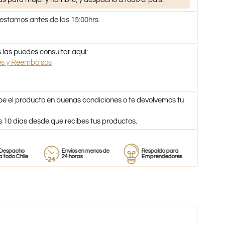
 estamos antes de las 15:00hrs.
 las puedes consultar aquí:
nes y Reembolsos
be el producto en buenas condiciones o te devolvemos tu
s 10 días desde que recibes tus productos.
o
Envíos en menos de
Respaldo para
Proveedor
ile
24 horas
Emprendedores
de perfum
-46%