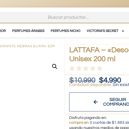
DOR
PERFUMES ÁRABES
PERFUMES NICHO
VICTORIA’S SECRET
DORANTE NEBRAS ELIXIR» EDP
LATTAFA – «Desod
Unisex 200 ml
$
10.990
$
4.990
Sin exis
SEGUIR
COMPRAN
Disfruta pagando en:
compra en
3 cuotas de $1.663 si
usando nuestros medios de pag