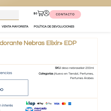
$
0
CONTACTO
VENTA MAYORISTA
POLÍTICA DE DEVOLUCIONES
orante Nebras Elixir» EDP
SKU
deso-nebraselixir-200ml
tencias
Categorías
¡Nuevo en Tienda!
,
Perfumes
,
Perfumes Árabes
DO
n interés
o