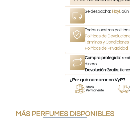
Se despacha:
Hoy!
, aún
Todas nuestras políticas
Políticas de Devolucio
Términos y Condiciones
Políticas de Privacidad
Compra protegida:
reci
dinero.
Devolución Gratis:
tiene
¿Por qué comprar en VyP?
or
Perfumes
Stock
Despach
umes
100% Originales
Permanente
a todo Ch
MÁS PERFUMES DISPONIBLES