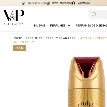
+56 9 3877 3738
@vyp_store.chile
vypstore.cl
¡NUEVO!
PERFUMES
PERFUMES DE DISEÑA
INICIO
/
PERFUMES
/
PERFUMES ÁRABES
/ LATTAFA – «DESO
UNISEX 200 ML
-55%