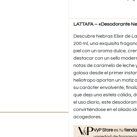
LATTAFA – «Desodorante Nebr
Descubre Nebras Elixir de L
200 ml, una exquisita fraganc
piel con un aroma dulce, cre
destacar con un sello modern
notas de caramelo de leche 
golosa desde el primer instan
heliotropo aportan un matiz
su carácter envolvente, final
que deja una estela cálida, 
el uso diario, este desodoran
convirtiéndose en el aliado 
acogedores.
VyP Store
es tu
tienda
variedad de fragancia