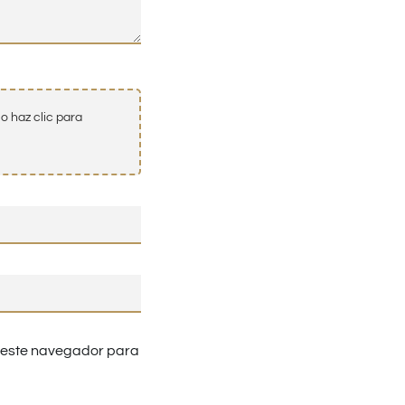
o haz clic para
n este navegador para