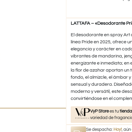
LATTAFA – «Desodorante Prid
El desodorante en spray Art 
línea Pride en 2025, ofrece u
elegancia y carácter en cad
vibrantes de mandarina, jen
energizante e inmediata; en e
la flor de azahar aportan un 
fondo, el almizcle, el ámbar y
sensual y duradera. Diseña
moderno y versátil, este deso
convirtiéndose en el compleme
VyP Store
es tu
tienda
variedad de fragancia
Se despacha:
Hoy!
, aún