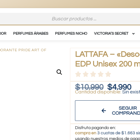
DOR
PERFUMES ÁRABES
PERFUMES NICHO
VICTORIA’S SECRET
DORANTE PRIDE ART OF
LATTAFA – «Desod
EDP Unisex 200 m
$
10.990
$
4.990
Sin exis
SEGUIR
COMPRAN
Disfruta pagando en:
compra en
3 cuotas de $1.663 si
usando nuestros medios de pag