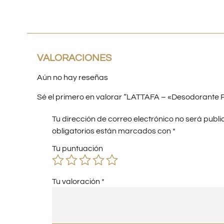
Valorado
con
5.00
de 5
VALORACIONES
Aún no hay reseñas
Sé el primero en valorar “LATTAFA – «Desodorante P
Tu dirección de correo electrónico no será publi
obligatorios están marcados con
*
Tu puntuación
Tu valoración
*