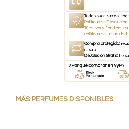
Todas nuestras políticas
Políticas de Devolucio
Términos y Condiciones
Políticas de Privacidad
Compra protegida:
reci
dinero.
Devolución Gratis:
tiene
¿Por qué comprar en VyP?
or
Perfumes
Stock
Despach
mes
100% Originales
Permanente
a todo Ch
MÁS PERFUMES DISPONIBLES