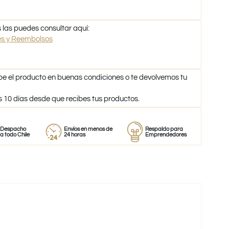
 las puedes consultar aquí:
nes y Reembolsos
be el producto en buenas condiciones o te devolvemos tu
s 10 días desde que recibes tus productos.
o
Envíos en menos de
Respaldo para
Proveedor
ile
24 horas
Emprendedores
de perfum
-59%