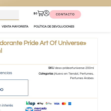
$
0
CONTACTO
VENTA MAYORISTA
POLÍTICA DE DEVOLUCIONES
orante Pride Art Of Universe»
l
SKU
deso-prideartuniverse-200ml
tencias
Categorías
¡Nuevo en Tienda!
,
Perfumes
,
Perfumes Árabes
DO
n interés
o