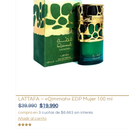
LATTAFA – «Qimmah» EDP Mujer 100 ml
$
39.990
$
19.990
compra en
3 cuotas de $6.663 sin interés
Añadir al carrito