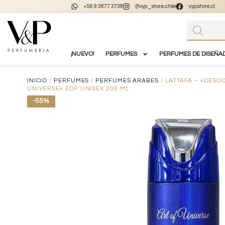
+56 9 3877 3738
@vyp_store.chile
vypstore.cl
¡NUEVO!
PERFUMES
PERFUMES DE DISEÑA
INICIO
/
PERFUMES
/
PERFUMES ÁRABES
/ LATTAFA – «DESO
UNIVERSE» EDP UNISEX 200 ML
-55%