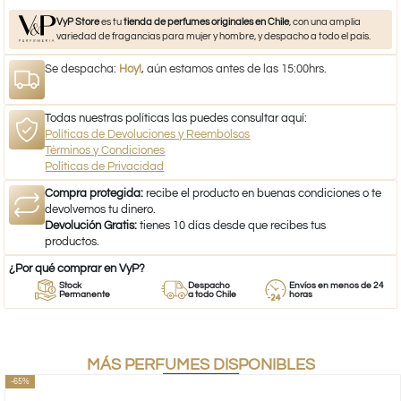
VyP Store
es tu
tienda de perfumes originales en Chile
, con una amplia
variedad de fragancias para mujer y hombre, y despacho a todo el país.
Se despacha:
Hoy!
, aún estamos antes de las 15:00hrs.
Todas nuestras políticas las puedes consultar aquí:
Políticas de Devoluciones y Reembolsos
Términos y Condiciones
Políticas de Privacidad
Compra protegida:
recibe el producto en buenas condiciones o te
devolvemos tu dinero.
Devolución Gratis:
tienes 10 días desde que recibes tus
productos.
¿Por qué comprar en VyP?
Stock
Despacho
Envíos en menos de 24
Permanente
a todo Chile
horas
MÁS PERFUMES DISPONIBLES
-65%