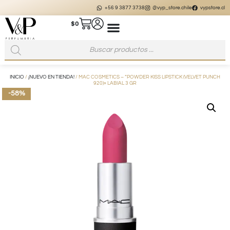
+56 9 3877 3738
@vyp_store.chile
vypstore.cl
$
0
INICIO
/
¡NUEVO EN TIENDA!
/ MAC COSMETICS – “POWDER KISS LIPSTICK (VELVET PUNCH
920)» LABIAL 3 GR
-58%