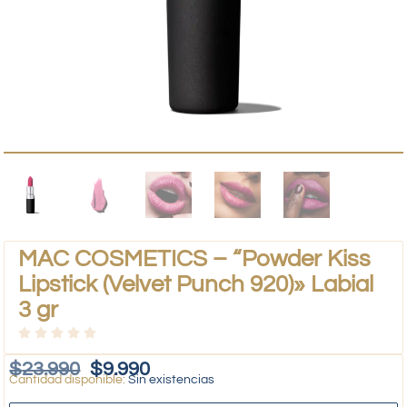
MAC COSMETICS – “Powder Kiss
Lipstick (Velvet Punch 920)» Labial
3 gr
$
23.990
$
9.990
Sin existencias