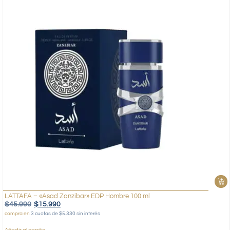
LATTAFA – «Asad Zanzibar» EDP Hombre 100 ml
$
45.990
$
15.990
compra en
3 cuotas de $5.330 sin interés