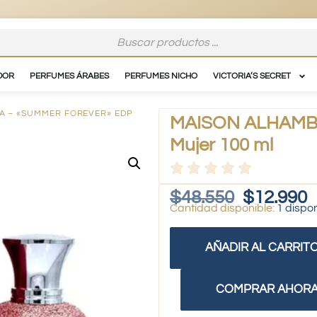
DOR
PERFUMES ÁRABES
PERFUMES NICHO
VICTORIA’S SECRET
A – «SUMMER FOREVER» EDP
MAISON ALHAMBR
Mujer 100 ml
$
48.550
$
12.990
1 dispo
AÑADIR AL CARRIT
COMPRAR AHOR