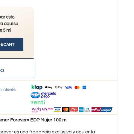
bar este
a aquí su
e 5 ml
DECANT
DO
n interés
o
r Forever» EDP Mujer 100 ml
ever es una fragancia exclusiva y opulenta