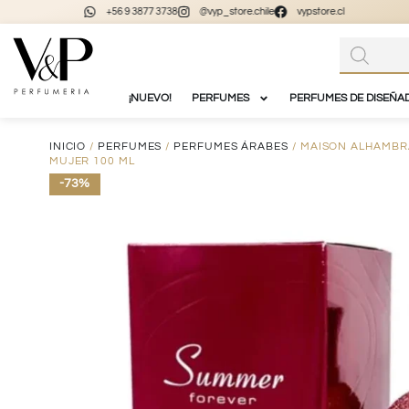
+56 9 3877 3738
@vyp_store.chile
vypstore.cl
¡NUEVO!
PERFUMES
PERFUMES DE DISEÑA
INICIO
/
PERFUMES
/
PERFUMES ÁRABES
/ MAISON ALHAMBR
MUJER 100 ML
-73%