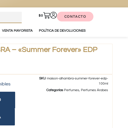
$
0
CONTACTO
VENTA MAYORISTA
POLÍTICA DE DEVOLUCIONES
A – «Summer Forever» EDP
SKU
maison-alhambra-summer-forever-edp-
nibles
100ml
Categorías
Perfumes
,
Perfumes Árabes
O
A