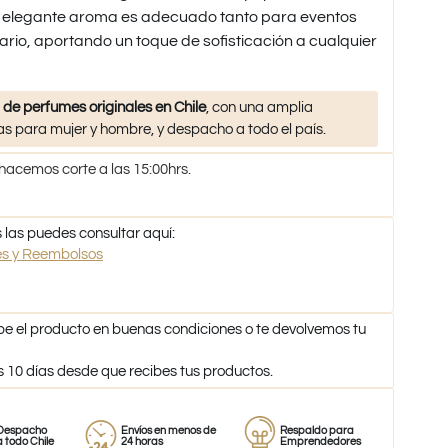
e elegante aroma es adecuado tanto para eventos
ario, aportando un toque de sofisticación a cualquier
 de perfumes originales en Chile
, con una amplia
s para mujer y hombre, y despacho a todo el país.
 hacemos corte a las 15:00hrs.
 las puedes consultar aquí:
nes y Reembolsos
be el producto en buenas condiciones o te devolvemos tu
s 10 días desde que recibes tus productos.
Envíos en menos de
Respaldo para
Proveedor
e
24 horas
Emprendedores
de perfumes