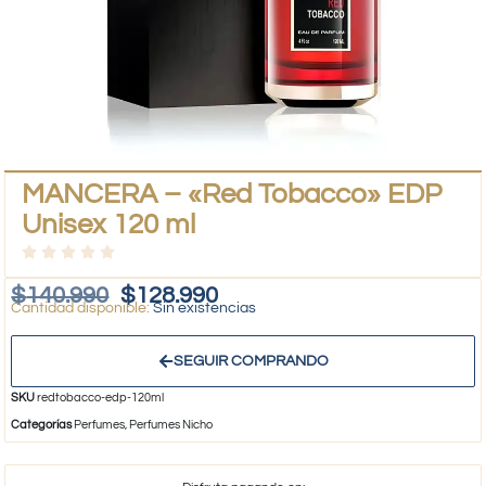
MANCERA – «Red Tobacco» EDP
Unisex 120 ml
$
140.990
$
128.990
Sin existencias
SEGUIR COMPRANDO
SKU
redtobacco-edp-120ml
Categorías
Perfumes
,
Perfumes Nicho