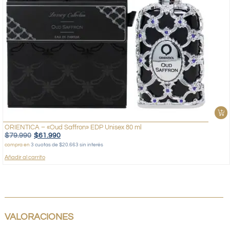
ORIENTICA – «Oud Saffron» EDP Unisex 80 ml
$
79.990
$
61.990
compra en
3 cuotas de $20.663 sin interés
Añadir al carrito
VALORACIONES