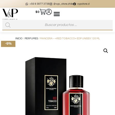
+56 9 3877 3738
@vyp_store.chile
vypstore.cl
$
0
INICIO
/
PERFUMES
/ MANCERA – «RED TOBACCO» EDP UNISEX 120 ML
-9%