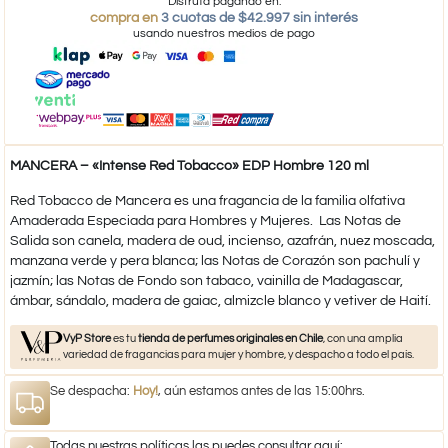
Disfruta pagando en:
compra en
3 cuotas de $42.997 sin interés
usando nuestros medios de pago
MANCERA – «Intense Red Tobacco» EDP Hombre 120 ml
Red Tobacco de Mancera es una fragancia de la familia olfativa
Amaderada Especiada para Hombres y Mujeres. Las Notas de
Salida son canela, madera de oud, incienso, azafrán, nuez moscada,
manzana verde y pera blanca; las Notas de Corazón son pachulí y
jazmín; las Notas de Fondo son tabaco, vainilla de Madagascar,
ámbar, sándalo, madera de gaiac, almizcle blanco y vetiver de Haití.
VyP Store
es tu
tienda de perfumes originales en Chile
, con una amplia
variedad de fragancias para mujer y hombre, y despacho a todo el país.
Se despacha:
Hoy!
, aún estamos antes de las 15:00hrs.
Todas nuestras políticas las puedes consultar aquí: