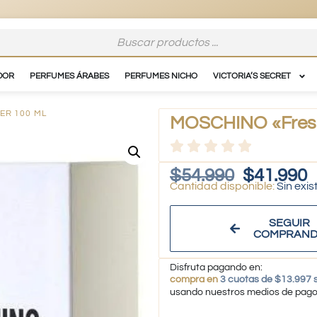
DOR
PERFUMES ÁRABES
PERFUMES NICHO
VICTORIA’S SECRET
ER 100 ML
MOSCHINO «Fresh
$
54.990
$
41.990
Sin exis
SEGUIR
COMPRAN
Disfruta pagando en:
compra en
3 cuotas de $13.997 s
usando nuestros medios de pag