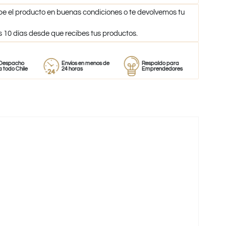
be el producto en buenas condiciones o te devolvemos tu
s 10 días desde que recibes tus productos.
o
Envíos en menos de
Respaldo para
Proveedor
le
24 horas
Emprendedores
de perfum
-38%