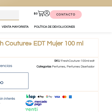
$
0
CONTACTO
VENTA MAYORISTA
POLÍTICA DE DEVOLUCIONES
 Couture» EDT Mujer 100 ml
SKU
FreshCouture-100ml-edt
tencias
Categorías
Perfumes
,
Perfumes Diseñador
DO
in interés
o