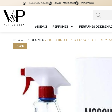
+56 9 3877 3738
@vyp_store.chile
vypstore.cl
¡NUEVO!
PERFUMES
PERFUMES DE DISEÑA
INICIO
/
PERFUMES
/ MOSCHINO «FRESH COUTURE» EDT MUJ
-24%