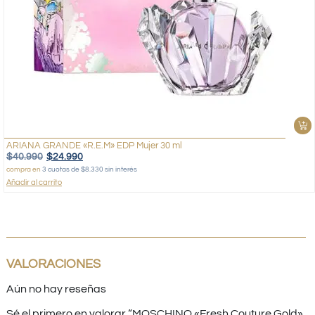
ARIANA GRANDE «R.E.M» EDP Mujer 30 ml
$
40.990
$
24.990
compra en
3 cuotas de $8.330 sin interés
Añadir al carrito
VALORACIONES
Aún no hay reseñas
Sé el primero en valorar “MOSCHINO «Fresh Couture Gold»