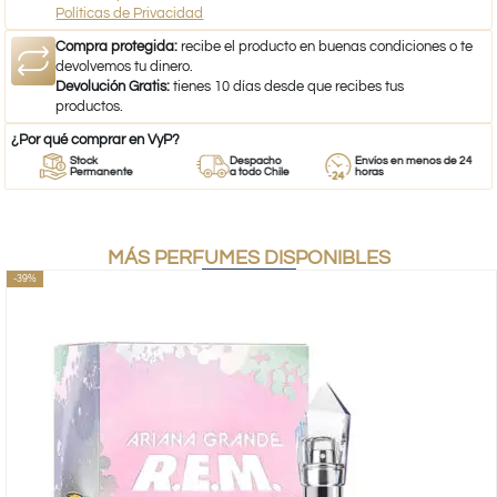
Políticas de Privacidad
Compra protegida:
recibe el producto en buenas condiciones o te
devolvemos tu dinero.
Devolución Gratis:
tienes 10 días desde que recibes tus
productos.
¿Por qué comprar en VyP?
Stock
Despacho
Envíos en menos de 24
Permanente
a todo Chile
horas
MÁS PERFUMES DISPONIBLES
-39%