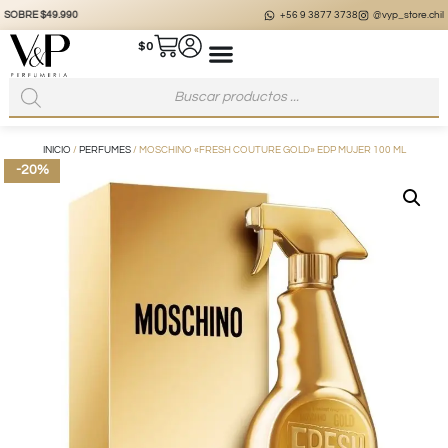
+56 9 3877 3738
@vyp_store.chile
vypstore.cl
$
0
INICIO
/
PERFUMES
/ MOSCHINO «FRESH COUTURE GOLD» EDP MUJER 100 ML
-20%