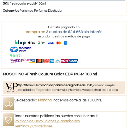
SKU
fresh-couture-gold-100ml
Categorías
Perfumes
,
Perfumes Diseñador
Disfruta pagando en:
compra en
3 cuotas de $14.663 sin interés
usando nuestros medios de pago
MOSCHINO «Fresh Couture Gold» EDP Mujer 100 ml
VyP Store
es tu
tienda de perfumes originales en Chile
, con una amplia
variedad de fragancias para mujer y hombre, y despacho a todo el país.
Se despacha:
Mañana
, hacemos corte a las 15:00hrs.
Todas nuestras políticas las puedes consultar aquí:
Políticas de Devoluciones y Reembolsos
Términos y Condiciones