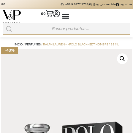
+56 9 3877 3738
@vyp_store.chile
vypstore.cl
$
0
INICIO
/
PERFUMES
/ RALPH LAUREN – «POLO BLACK» EDT HOMBRE 125 ML
-43%