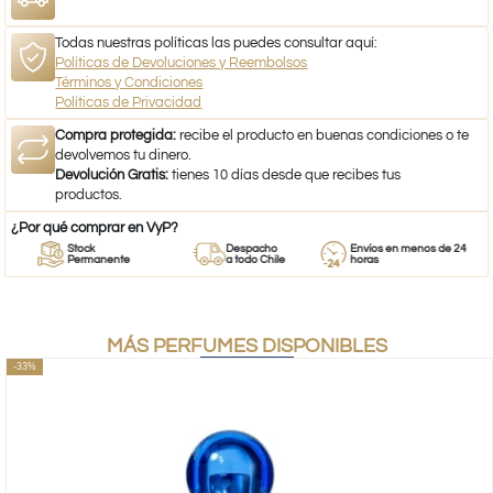
Todas nuestras políticas las puedes consultar aquí:
Políticas de Devoluciones y Reembolsos
Términos y Condiciones
Políticas de Privacidad
Compra protegida:
recibe el producto en buenas condiciones o te
devolvemos tu dinero.
Devolución Gratis:
tienes 10 días desde que recibes tus
productos.
¿Por qué comprar en VyP?
Stock
Despacho
Envíos en menos de 24
Permanente
a todo Chile
horas
MÁS PERFUMES DISPONIBLES
-33%