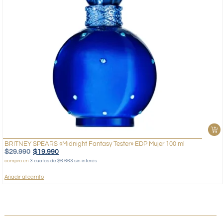
BRITNEY SPEARS «Midnight Fantasy Tester» EDP Mujer 100 ml
$
29.990
$
19.990
compra en
3 cuotas de $6.663 sin interés
Añadir al carrito