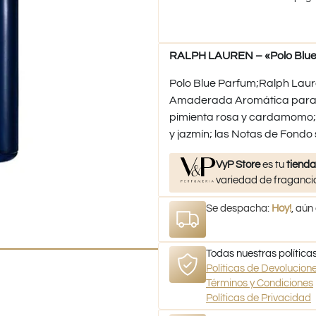
RALPH LAUREN – «Polo Blue
Polo Blue Parfum;Ralph Laure
Amaderada Aromática para 
pimienta rosa y cardamomo; 
y jazmín; las Notas de Fondo 
VyP Store
es tu
tienda
variedad de fragancia
Se despacha:
Hoy!
, aún
Todas nuestras políticas
Políticas de Devolucio
Términos y Condiciones
Políticas de Privacidad