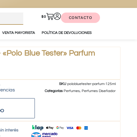
$
0
CONTACTO
VENTA MAYORISTA
POLÍTICA DE DEVOLUCIONES
Polo Blue Tester» Parfum
SKU
polobluetester-parfum-125ml
tencias
Categorías
Perfumes
,
Perfumes Diseñador
DO
in interés
o