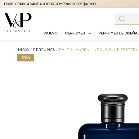
+56 9 3877 3738
@vyp_store.chile
vypstore.cl
¡NUEVO!
PERFUMES
PERFUMES DE DISEÑA
INICIO
/
PERFUMES
/ RALPH LAUREN – «POLO BLUE TESTER
-59%