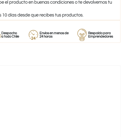
be el producto en buenas condiciones o te devolvemos tu
s 10 días desde que recibes tus productos.
acho
Envíos en menos de
Respaldo para
Provee
o Chile
24 horas
Emprendedores
de per
-39%