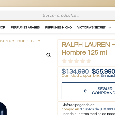
DOR
PERFUMES ÁRABES
PERFUMES NICHO
VICTORIA’S SECRET
» PARFUM HOMBRE 125 ML
RALPH LAUREN – «
Hombre 125 ml
$
134.990
$
55.990
Sin exis
SEGUIR
COMPRAN
Disfruta pagando en:
compra en
3 cuotas de $18.663 s
usando nuestros medios de pag