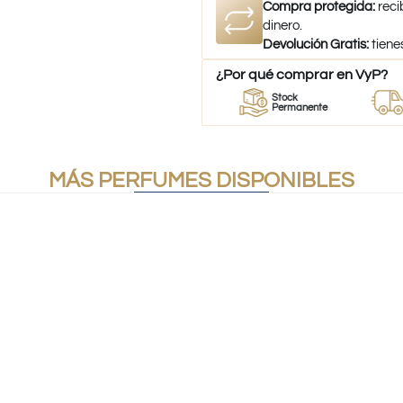
Compra protegida:
reci
dinero.
Devolución Gratis:
tiene
¿Por qué comprar en VyP?
eedor
Perfumes
Stock
Desp
erfumes
100% Originales
Permanente
a tod
MÁS PERFUMES DISPONIBLES