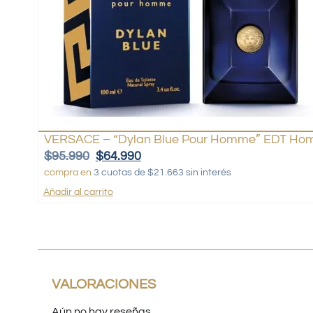
VERSACE – “Dylan Blue Pour Homme” EDT Hom
$
95.990
$
64.990
compra en
3 cuotas de $21.663 sin interés
Añadir al carrito
VALORACIONES
Aún no hay reseñas