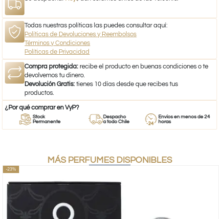
Todas nuestras políticas las puedes consultar aquí:
Políticas de Devoluciones y Reembolsos
Términos y Condiciones
Políticas de Privacidad
Compra protegida:
recibe el producto en buenas condiciones o te
devolvemos tu dinero.
Devolución Gratis:
tienes 10 días desde que recibes tus
productos.
¿Por qué comprar en VyP?
Stock
Despacho
Envíos en menos de 24
Permanente
a todo Chile
horas
MÁS PERFUMES DISPONIBLES
-23%