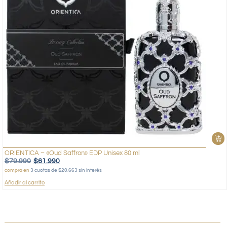
ORIENTICA – «Oud Saffron» EDP Unisex 80 ml
$
79.990
$
61.990
compra en
3 cuotas de $20.663 sin interés
Añadir al carrito