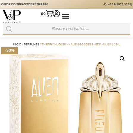
+56 9 3877 3738
@vyp_store.chile
vypstore.cl
$
0
INICIO
/
PERFUMES
/ THIERRY MUGLER – «ALIEN GODDESS» EDP MUJER 90 ML
-30%