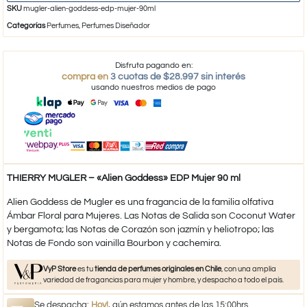
SKU
mugler-alien-goddess-edp-mujer-90ml
Categorías
Perfumes
,
Perfumes Diseñador
Disfruta pagando en:
compra en
3 cuotas de $28.997 sin interés
usando nuestros medios de pago
THIERRY MUGLER – «Alien Goddess» EDP Mujer 90 ml
Alien Goddess de Mugler es una fragancia de la familia olfativa
Ámbar Floral para Mujeres. Las Notas de Salida son Coconut Water
y bergamota; las Notas de Corazón son jazmín y heliotropo; las
Notas de Fondo son vainilla Bourbon y cachemira.
VyP Store
es tu
tienda de perfumes originales en Chile
, con una amplia
variedad de fragancias para mujer y hombre, y despacho a todo el país.
Se despacha:
Hoy!
, aún estamos antes de las 15:00hrs.