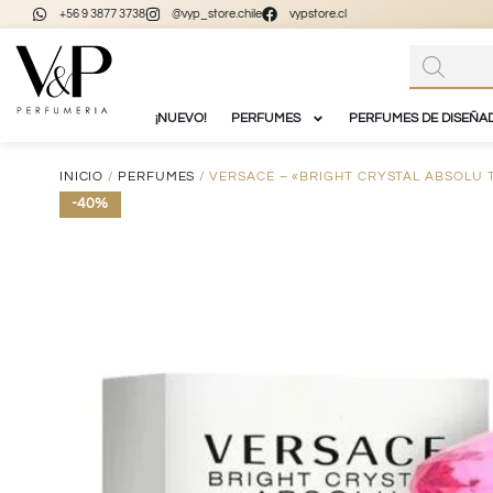
+56 9 3877 3738
@vyp_store.chile
vypstore.cl
¡NUEVO!
PERFUMES
PERFUMES DE DISEÑA
INICIO
/
PERFUMES
/ VERSACE – «BRIGHT CRYSTAL ABSOLU 
-40%