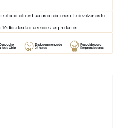
be el producto en buenas condiciones o te devolvemos tu
s 10 días desde que recibes tus productos.
o
Envíos en menos de
Respaldo para
Proveedor
ile
24 horas
Emprendedores
de perfum
-18%