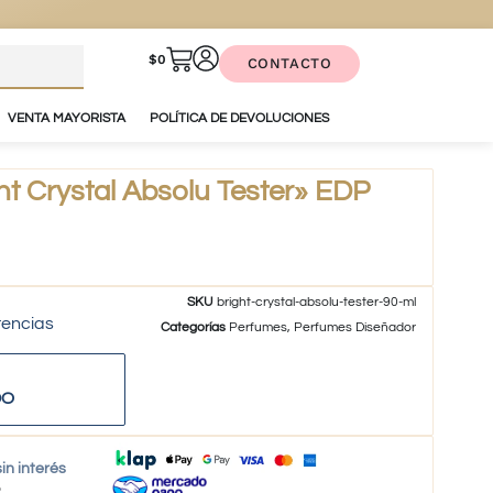
$
0
CONTACTO
VENTA MAYORISTA
POLÍTICA DE DEVOLUCIONES
t Crystal Absolu Tester» EDP
SKU
bright-crystal-absolu-tester-90-ml
tencias
Categorías
Perfumes
,
Perfumes Diseñador
DO
in interés
o