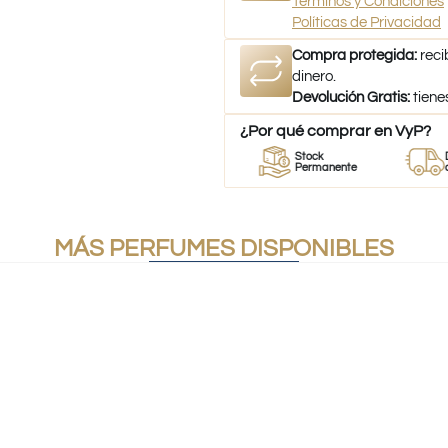
Términos y Condiciones
Políticas de Privacidad
Compra protegida:
reci
dinero.
Devolución Gratis:
tiene
¿Por qué comprar en VyP?
or
Perfumes
Stock
Despach
umes
100% Originales
Permanente
a todo Ch
MÁS PERFUMES DISPONIBLES