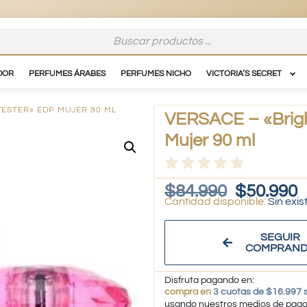
DOR
PERFUMES ÁRABES
PERFUMES NICHO
VICTORIA’S SECRET
TESTER» EDP MUJER 90 ML
VERSACE – «Brigh
Mujer 90 ml
$
84.990
$
50.990
Sin exis
SEGUIR
COMPRAN
Disfruta pagando en:
compra en
3 cuotas de $16.997 s
usando nuestros medios de pag