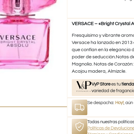
VERSACE – «Bright Crystal A
Fresquísimo y vibrante aroma 
Versace ha lanzado en 2013 
que confían en la elegancia d
poder de seducción.Notas de
Magnolia. Notas de Corazón:
Acajou madera, Almizcle.
VyP Store
es tu
tienda
variedad de fragancia
Se despacha:
Hoy!
, aún
Todas nuestras políticas
Políticas de Devolucio