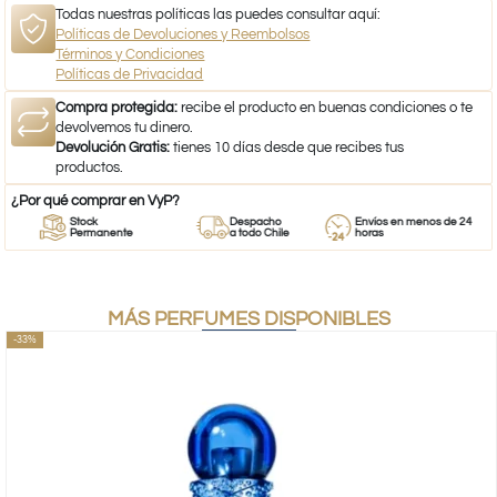
Todas nuestras políticas las puedes consultar aquí:
Políticas de Devoluciones y Reembolsos
Términos y Condiciones
Políticas de Privacidad
Compra protegida:
recibe el producto en buenas condiciones o te
devolvemos tu dinero.
Devolución Gratis:
tienes 10 días desde que recibes tus
productos.
¿Por qué comprar en VyP?
Stock
Despacho
Envíos en menos de 24
Permanente
a todo Chile
horas
MÁS PERFUMES DISPONIBLES
-33%