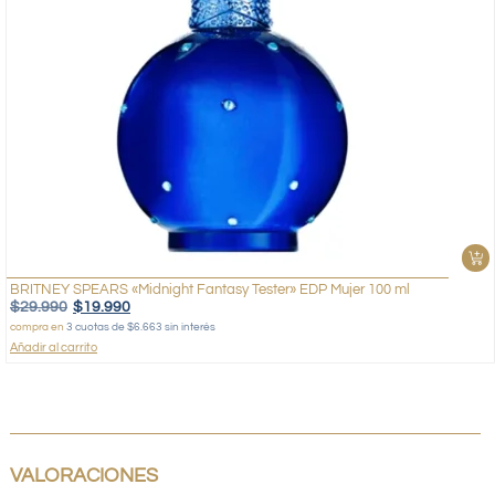
BRITNEY SPEARS «Midnight Fantasy Tester» EDP Mujer 100 ml
$
29.990
$
19.990
compra en
3 cuotas de $6.663 sin interés
Añadir al carrito
VALORACIONES