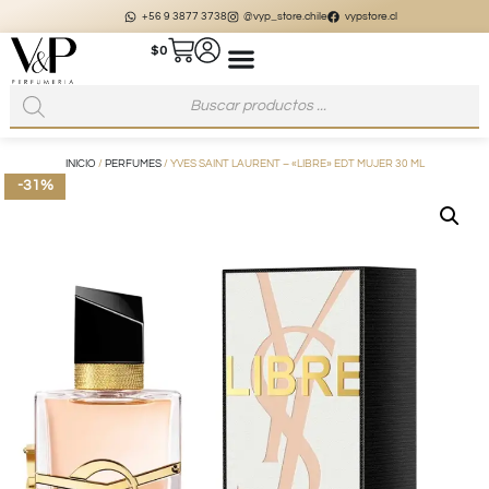
+56 9 3877 3738
@vyp_store.chile
vypstore.cl
$
0
INICIO
/
PERFUMES
/ YVES SAINT LAURENT – «LIBRE» EDT MUJER 30 ML
-31%