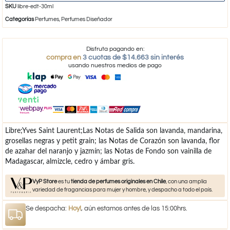
SKU
libre-edt-30ml
Categorías
Perfumes
,
Perfumes Diseñador
Disfruta pagando en:
compra en
3 cuotas de $14.663 sin interés
usando nuestros medios de pago
Libre;Yves Saint Laurent;Las Notas de Salida son lavanda, mandarina,
grosellas negras y petit grain; las Notas de Corazón son lavanda, flor
de azahar del naranjo y jazmín; las Notas de Fondo son vainilla de
Madagascar, almizcle, cedro y ámbar gris.
VyP Store
es tu
tienda de perfumes originales en Chile
, con una amplia
variedad de fragancias para mujer y hombre, y despacho a todo el país.
Se despacha:
Hoy!
, aún estamos antes de las 15:00hrs.