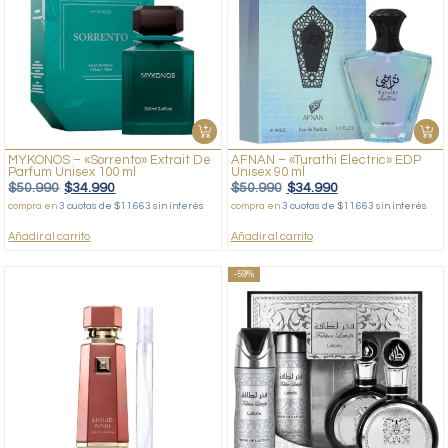
MYKONOS – «Sorrento» Extrait De
AFNAN – «Turathi Electric» EDP
Parfum Unisex 100 ml
Unisex 90 ml
$
50.990
$
34.990
$
50.990
$
34.990
compra en
3 cuotas de $11.663 sin interés
compra en
3 cuotas de $11.663 sin interés
Añadir al carrito
Añadir al carrito
-59%