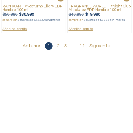
RAYHAAN – «Nocturno Elixir» EDP
FRAGRANCE WORLD – «Night Club
Hombre 100 ml
Absolute» EDP Hombre 100 ml
$
50.990
$
36.990
$
40.990
$
19.990
compra en
3 cuotas de $12.330 sin interés
compra en
3 cuotas de $6.663 sin interés
Añadir al carrito
Añadir al carrito
Anterior
1
2
3
…
11
Siguiente