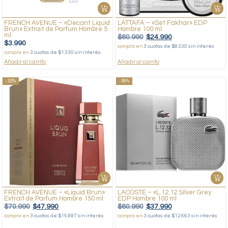
FRENCH AVENUE – «Decant Liquid
LATTAFA – «Set Fakhar» EDP
Brun» Extrait de Parfum Hombre 5
Hombre 100 ml
ml
$
60.990
$
24.990
$
3.990
compra en
3 cuotas de $8.330 sin interés
compra en
3 cuotas de $1.330 sin interés
Añadir al carrito
Añadir al carrito
-32%
-38%
FRENCH AVENUE – «Liquid Brun»
LACOSTE – «L.12.12 Silver Grey
Extrait de Parfum Hombre 150 ml
EDP Hombre 100 ml
$
70.990
$
47.990
$
60.990
$
37.990
compra en
3 cuotas de $15.997 sin interés
compra en
3 cuotas de $12.663 sin interés