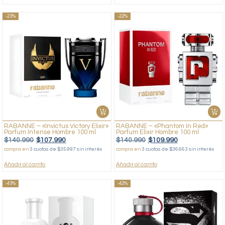
-23%
-22%
RABANNE – «Invictus Victory Elixir»
RABANNE – «Phantom In Red»
Parfum Intense Hombre 100 ml
Parfum Elixir Hombre 100 ml
$
140.990
$
107.990
$
140.990
$
109.990
compra en
3 cuotas de $35.997 sin interés
compra en
3 cuotas de $36.663 sin interés
Añadir al carrito
Añadir al carrito
-43%
-42%