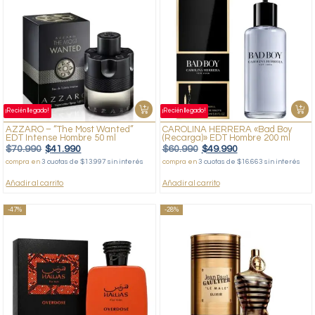
¡Recién llegado!
¡Recién llegado!
AZZARO – “The Most Wanted”
CAROLINA HERRERA «Bad Boy
EDT Intense Hombre 50 ml
(Recarga)» EDT Hombre 200 ml
$
70.990
$
41.990
$
60.990
$
49.990
compra en
3 cuotas de $13.997 sin interés
compra en
3 cuotas de $16.663 sin interés
Añadir al carrito
Añadir al carrito
-47%
-28%