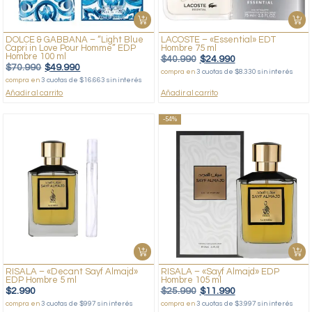
DOLCE & GABBANA – “Light Blue
LACOSTE – «Essential» EDT
Capri in Love Pour Homme” EDP
Hombre 75 ml
Hombre 100 ml
$
40.990
$
24.990
$
70.990
$
49.990
compra en
3 cuotas de $8.330 sin interés
compra en
3 cuotas de $16.663 sin interés
Añadir al carrito
Añadir al carrito
-54%
RISALA – «Decant Sayf Almajd»
RISALA – «Sayf Almajd» EDP
EDP Hombre 5 ml
Hombre 105 ml
$
2.990
$
25.990
$
11.990
compra en
3 cuotas de $997 sin interés
compra en
3 cuotas de $3.997 sin interés