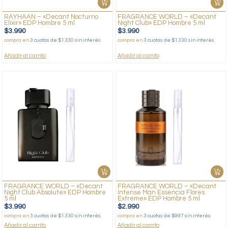
RAYHAAN – «Decant Nocturno
FRAGRANCE WORLD – «Decant
Elixir» EDP Hombre 5 ml
Night Club» EDP Hombre 5 ml
$
3.990
$
3.990
compra en
3 cuotas de $1.330 sin interés
compra en
3 cuotas de $1.330 sin interés
Añadir al carrito
Añadir al carrito
FRAGRANCE WORLD – «Decant
FRAGRANCE WORLD – «Decant
Night Club Absolute» EDP Hombre
Intense Man Essencia Flores
5 ml
Extreme» EDP Hombre 5 ml
$
3.990
$
2.990
compra en
3 cuotas de $1.330 sin interés
compra en
3 cuotas de $997 sin interés
Añadir al carrito
Añadir al carrito