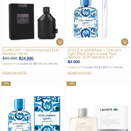
DUMOUNT – «Nitro Intense» EDP
DOLCE & GABBANA – “Decant
Hombre 100 ml
Light Blue Capri in Love Pour
Homme” EDP Hombre 5 ml
$
40.990
$
24.990
$
4.990
compra en
3 cuotas de $8.330 sin interés
compra en
3 cuotas de $1.663 sin interés
Añadir al carrito
Añadir al carrito
-30%
-39%