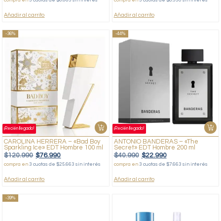
Añadir al carrito
Añadir al carrito
-36%
-44%
¡Recién llegado!
¡Recién llegado!
CAROLINA HERRERA – «Bad Boy
ANTONIO BANDERAS – «The
Sparkling Ice» EDT Hombre 100 ml
Secret» EDT Hombre 200 ml
$
120.990
$
76.990
$
40.990
$
22.990
compra en
3 cuotas de $25.663 sin interés
compra en
3 cuotas de $7.663 sin interés
Añadir al carrito
Añadir al carrito
-39%