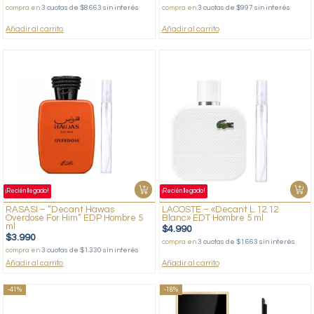
compra en
3 cuotas de $8.663 sin interés
compra en
3 cuotas de $997 sin interés
Añadir al carrito
Añadir al carrito
¡Recién llegado!
¡Recién llegado!
RASASI – “Decant Hawas
LACOSTE – «Decant L.12.12
Overdose For Him” EDP Hombre 5
Blanc» EDT Hombre 5 ml
ml
$
4.990
$
3.990
compra en
3 cuotas de $1.663 sin interés
compra en
3 cuotas de $1.330 sin interés
Añadir al carrito
Añadir al carrito
-41%
-18%