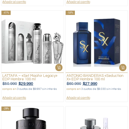
Añadir al carrito
Añadir al carrito
-41%
-54%
LATTAFA – «Set Maahir Legacy»
ANTONIO BANDERAS «Seduction
EDP Hombre 100 ml
X» EDP Hombre 100 ml
$
50.990
$
29.990
$
60.990
$
27.990
compra en
3 cuotas de $9.997 sin interés
compra en
3 cuotas de $9.330 sin interés
Añadir al carrito
Añadir al carrito
-29%