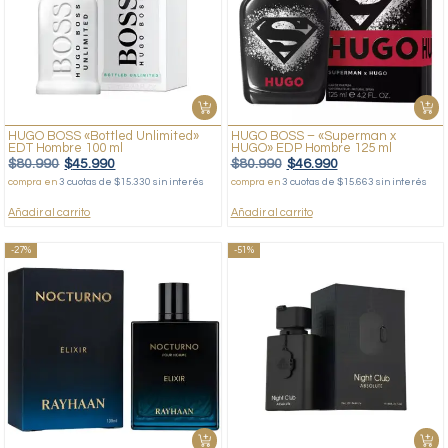
HUGO BOSS «Bottled Unlimited»
HUGO BOSS – «Superman x
EDT Hombre 100 ml
HUGO» EDP Hombre 125 ml
$
80.990
$
45.990
$
80.990
$
46.990
compra en
3 cuotas de $15.330 sin interés
compra en
3 cuotas de $15.663 sin interés
Añadir al carrito
Añadir al carrito
-27%
-51%