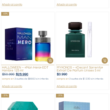
Añadir al carrito
Añadir al carrito
-43%
HALLOWEEN – «Man Hero» EDT
MYKONOS – «Decant Sorrento»
Hombre 125 ml
Extrait De Parfum Unisex 5 ml
$
50.990
$
28.990
$
3.990
compra en
3 cuotas de $9.663 sin interés
compra en
3 cuotas de $1.330 sin interés
Añadir al carrito
Añadir al carrito
-31%
-31%