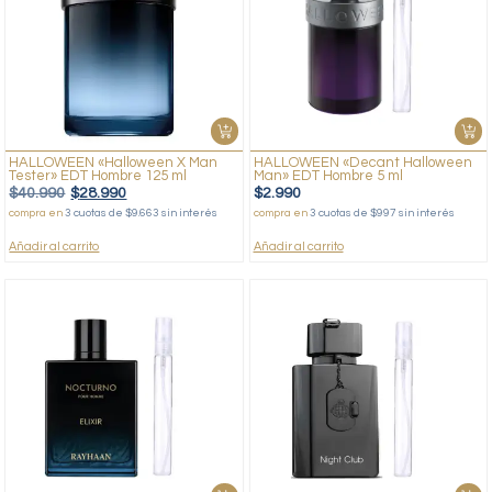
HALLOWEEN «Halloween X Man
HALLOWEEN «Decant Halloween
Tester» EDT Hombre 125 ml
Man» EDT Hombre 5 ml
$
40.990
$
28.990
$
2.990
compra en
3 cuotas de $9.663 sin interés
compra en
3 cuotas de $997 sin interés
Añadir al carrito
Añadir al carrito