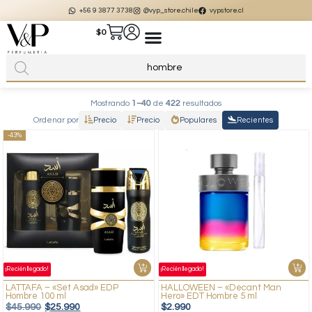
+56 9 3877 3738
@vyp_store.chile
vypstore.cl
$
0
Mostrando
1–40
de
422
resultados
Ordenar por
Precio
Precio
Populares
Recientes
-43%
¡Recién llegado!
¡Recién llegado!
LATTAFA – «Set Asad» EDP
HALLOWEEN – «Decant Man
Hombre 100 ml
Hero» EDT Hombre 5 ml
$
45.990
$
25.990
$
2.990