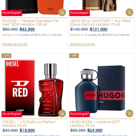
¡Recién llegado!
¡Recién llegado!
RASASI – “Hawas Overdose For
JEAN PAUL GAULTIER – «Le Male
Him” EDP Hombre 100 ml
Elixir» Parfum Hombre 75 ml
$
80.990
$
42.990
$
140.990
$
101.990
compra en
3 cuotas de $14.330 sin interés
compra en
3 cuotas de $33.997 sin interés
Añadir al carrito
Añadir al carrito
-51%
-59%
¡Recién llegado!
¡Recién llegado!
DIESEL – » D Red» Le Parfum
HUGO BOSS – «Jeans» EDT
Hombre 30 ml
Hombre 75 ml
$
40.990
$
19.990
$
60.990
$
24.990
compra en
3 cuotas de $6.663 sin interés
compra en
3 cuotas de $8.330 sin interés